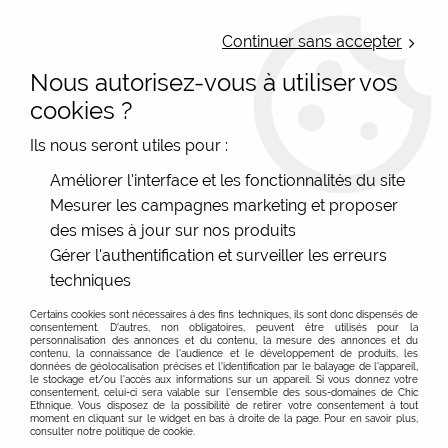
LIVRAISON OFFERTE : Mondial Relay des 35€ (Fr Be Lux) - Colissimo des
50€ | EXPEDITION LE JOUR MEME | PAIEMENT 3X ALMA
Continuer sans accepter
Nous autorisez-vous à utiliser vos
0
cookies ?
Ils nous seront utiles pour :
Accueil
>
Les marques
>
Dub et Drino - Fil De jour
>
Améliorer l'interface et les fonctionnalités du site
Chaussettes fantaisie rigolotes à motifs et socquettes femme
>
Mesurer les campagnes marketing et proposer
Chaussettes kaki en bambou toucher soyeux Desmazières
des mises à jour sur nos produits
Gérer l'authentification et surveiller les erreurs
techniques
Certains cookies sont nécessaires à des fins techniques, ils sont donc dispensés de
consentement. D'autres, non obligatoires, peuvent être utilisés pour la
personnalisation des annonces et du contenu, la mesure des annonces et du
contenu, la connaissance de l'audience et le développement de produits, les
données de géolocalisation précises et l'identification par le balayage de l'appareil,
le stockage et/ou l'accès aux informations sur un appareil. Si vous donnez votre
consentement, celui-ci sera valable sur l’ensemble des sous-domaines de Chic
Ethnique. Vous disposez de la possibilité de retirer votre consentement à tout
moment en cliquant sur le widget en bas à droite de la page. Pour en savoir plus,
consulter notre politique de cookie.