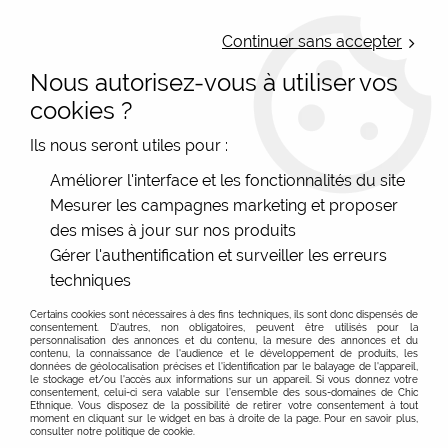
LIVRAISON OFFERTE : Mondial Relay des 35€ (Fr Be Lux) - Colissimo des
50€ | EXPEDITION LE JOUR MEME | PAIEMENT 3X ALMA
Continuer sans accepter
Nous autorisez-vous à utiliser vos
0
cookies ?
Ils nous seront utiles pour :
Accueil
>
Les marques
>
Agathe et Louise
>
Chemise
Améliorer l'interface et les fonctionnalités du site
Marguerite manches courtes noir
Mesurer les campagnes marketing et proposer
des mises à jour sur nos produits
PROMO
-
20
%
Gérer l'authentification et surveiller les erreurs
techniques
Certains cookies sont nécessaires à des fins techniques, ils sont donc dispensés de
consentement. D'autres, non obligatoires, peuvent être utilisés pour la
personnalisation des annonces et du contenu, la mesure des annonces et du
contenu, la connaissance de l'audience et le développement de produits, les
données de géolocalisation précises et l'identification par le balayage de l'appareil,
le stockage et/ou l'accès aux informations sur un appareil. Si vous donnez votre
consentement, celui-ci sera valable sur l’ensemble des sous-domaines de Chic
Ethnique. Vous disposez de la possibilité de retirer votre consentement à tout
moment en cliquant sur le widget en bas à droite de la page. Pour en savoir plus,
consulter notre politique de cookie.