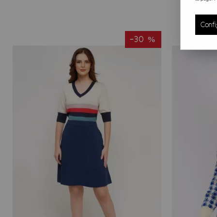
Circus est une marque de vêtements indépendante et éthique
L'usine est spacieuse et moderne avec des conditions très c
Confi
pour en contrôler les normes.
-30 %
Sedex et mode éthique, une organisation qui rassemble, vérif
SEDEX est une organisation / une plateforme collaborative
normes et de certifications des adhérents, pour que les ach
certifications ou d'audits, mais il les facilite grandement en
Circus Clothing France, des vêtements femme style vintage