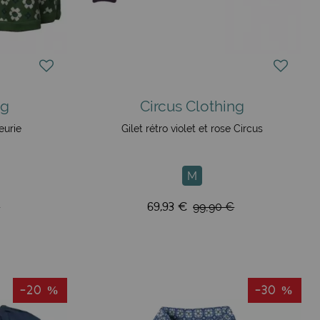
ng
Circus Clothing
eurie
Gilet rétro violet et rose Circus
M
69,93 €
€
99,90 €
-20 %
-30 %