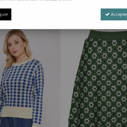
. Les vêtements sont fabriqués en étroite collaboration avec 
onfortables pour tous ses employés. Elle est agréée SEDEX (vo
gurer
Accepter
-20 %
ie et transmet les certifications :
 pour le partage de données afin de conduire à des achats re
ats des adhérents soient le plus informés possibles, particul
 apportant des informations quantitatives et qualitatives...
 coloré :