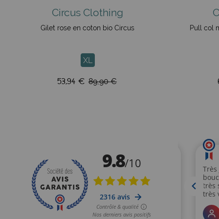
Circus Clothing
C
Gilet rose en coton bio Circus
Pull col 
XL
53,94 €
89,90 €