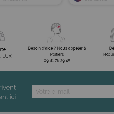
Besoin d’aide ? Nous appeler à
Dé
rte
Poitiers
retou
, LUX
09 81 78 29 45
rivent
ent ici