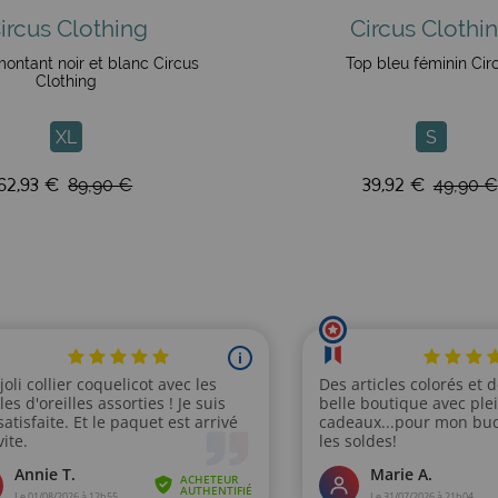
ircus Clothing
Circus Clothi
montant noir et blanc Circus
Top bleu féminin Cir
Clothing
XL
S
62,93 €
39,92 €
89,90 €
49,90 €