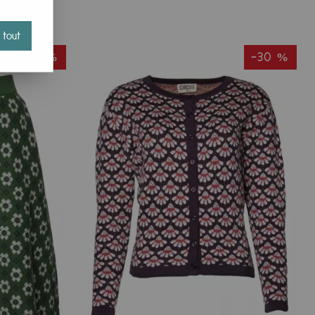
l'usine partenaire Good Earth India à Delhi, en Inde.
ir dessous) et le partenariat inclut des visites régulières
 tout
-40 %
-30 %
sponsables. Le but est de mutualiser les informations de
ièrement sur la partie éthique. CEDEX ne produit pas de