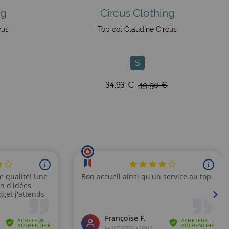
ng
Circus Clothing
cus
Top col Claudine Circus
S
34,93 €
49,90 €