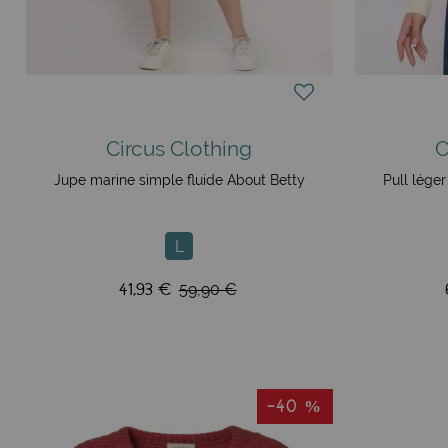
Circus Clothing
C
Jupe marine simple fluide About Betty
Pull lége
L
41,93 €
59,90 €
-40 %