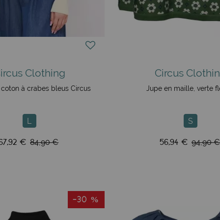
ircus Clothing
Circus Clothi
r coton à crabes bleus Circus
Jupe en maille, verte fl
L
S
67,92 €
56,94 €
84,90 €
94,90 
-30 %