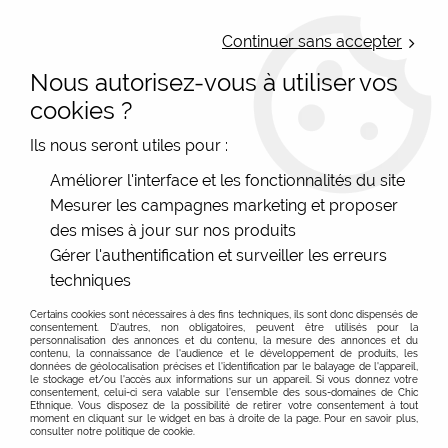
LIVRAISON OFFERTE : Mondial Relay des 35€ (Fr Be Lux) - Colissimo des
50€ | EXPEDITION LE JOUR MEME | PAIEMENT 3X ALMA
Continuer sans accepter
Nous autorisez-vous à utiliser vos
0
cookies ?
Ils nous seront utiles pour :
Accueil
>
Les marques
>
Lol Bijoux - Bijoux
>
Collier femme
Améliorer l'interface et les fonctionnalités du site
coquelicots rouge intense Lol Bijoux BEST
Mesurer les campagnes marketing et proposer
des mises à jour sur nos produits
Gérer l'authentification et surveiller les erreurs
techniques
Certains cookies sont nécessaires à des fins techniques, ils sont donc dispensés de
consentement. D'autres, non obligatoires, peuvent être utilisés pour la
personnalisation des annonces et du contenu, la mesure des annonces et du
contenu, la connaissance de l'audience et le développement de produits, les
données de géolocalisation précises et l'identification par le balayage de l'appareil,
le stockage et/ou l'accès aux informations sur un appareil. Si vous donnez votre
consentement, celui-ci sera valable sur l’ensemble des sous-domaines de Chic
Ethnique. Vous disposez de la possibilité de retirer votre consentement à tout
moment en cliquant sur le widget en bas à droite de la page. Pour en savoir plus,
consulter notre politique de cookie.