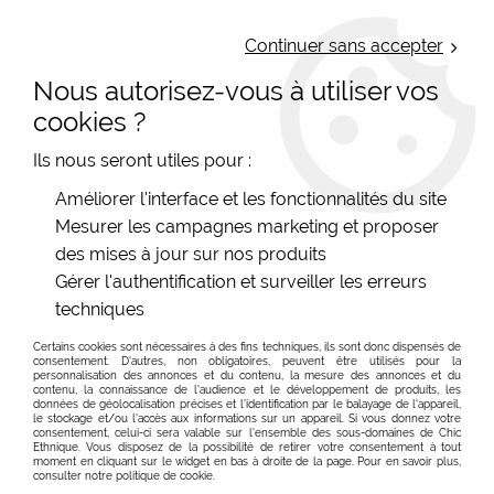
LIVRAISON OFFERTE : Mondial Relay des 35€ (Fr Be Lux) - Colissimo des
50€ | EXPEDITION LE JOUR MEME | PAIEMENT 3X ALMA
Continuer sans accepter
Nous autorisez-vous à utiliser vos
0
cookies ?
Ils nous seront utiles pour :
Accueil
>
Les marques
>
Cartes d'Art - Accessoires colorés
>
Améliorer l'interface et les fonctionnalités du site
Badges et Magnets décapsuleurs Cartedart
>
Décapsuleur
Mesurer les campagnes marketing et proposer
Magnet La vie est belle
des mises à jour sur nos produits
Gérer l'authentification et surveiller les erreurs
techniques
Certains cookies sont nécessaires à des fins techniques, ils sont donc dispensés de
consentement. D'autres, non obligatoires, peuvent être utilisés pour la
personnalisation des annonces et du contenu, la mesure des annonces et du
contenu, la connaissance de l'audience et le développement de produits, les
données de géolocalisation précises et l'identification par le balayage de l'appareil,
le stockage et/ou l'accès aux informations sur un appareil. Si vous donnez votre
consentement, celui-ci sera valable sur l’ensemble des sous-domaines de Chic
Ethnique. Vous disposez de la possibilité de retirer votre consentement à tout
moment en cliquant sur le widget en bas à droite de la page. Pour en savoir plus,
consulter notre politique de cookie.