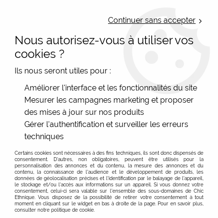
LIVRAISON OFFERTE : Mondial Relay des 35€ (Fr Be Lux) - Colissimo des
50€ | EXPEDITION LE JOUR MEME | PAIEMENT 3X ALMA
Continuer sans accepter
Nous autorisez-vous à utiliser vos
0
cookies ?
Ils nous seront utiles pour :
Accueil
>
Les marques
>
Pylones
>
Foulard Balade Bouquet
Améliorer l'interface et les fonctionnalités du site
Pylones
Mesurer les campagnes marketing et proposer
des mises à jour sur nos produits
Gérer l'authentification et surveiller les erreurs
techniques
Certains cookies sont nécessaires à des fins techniques, ils sont donc dispensés de
consentement. D'autres, non obligatoires, peuvent être utilisés pour la
personnalisation des annonces et du contenu, la mesure des annonces et du
contenu, la connaissance de l'audience et le développement de produits, les
données de géolocalisation précises et l'identification par le balayage de l'appareil,
le stockage et/ou l'accès aux informations sur un appareil. Si vous donnez votre
consentement, celui-ci sera valable sur l’ensemble des sous-domaines de Chic
Ethnique. Vous disposez de la possibilité de retirer votre consentement à tout
moment en cliquant sur le widget en bas à droite de la page. Pour en savoir plus,
consulter notre politique de cookie.