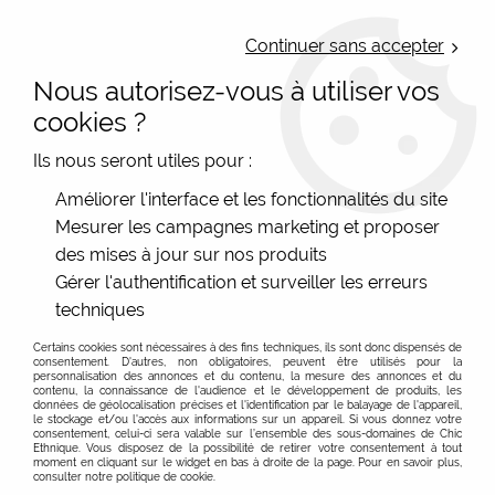
LIVRAISON OFFERTE : Mondial Relay des 35€ (Fr Be Lux) - Colissimo des
50€ | EXPEDITION LE JOUR MEME | PAIEMENT 3X ALMA
Continuer sans accepter
Nous autorisez-vous à utiliser vos
0
cookies ?
Ils nous seront utiles pour :
Accueil
>
Les marques
>
Dub et Drino - Fil De jour
>
Améliorer l'interface et les fonctionnalités du site
Gants et mitaines pour femme
Mesurer les campagnes marketing et proposer
des mises à jour sur nos produits
Gants et Mitaines pour Femme : Couleurs, Style et
Bienvenue aux mains chaudes ! Cliquez pour voir plus
Gérer l'authentification et surveiller les erreurs
Confort - Boutique Chic Ethnique à Poitiers
techniques
FILTRER
Depuis plusieurs années, Chic Ethnique est votre expert
Certains cookies sont nécessaires à des fins techniques, ils sont donc dispensés de
incontournable en accessoires de mode à Poitiers, et en
consentement. D'autres, non obligatoires, peuvent être utilisés pour la
ligne. Spécialisés dans les
personnalisation des annonces et du contenu, la mesure des annonces et du
gants
et
mitaines
pour
contenu, la connaissance de l'audience et le développement de produits, les
femmes, nous offrons une sélection unique de pièces
données de géolocalisation précises et l'identification par le balayage de l'appareil,
le stockage et/ou l'accès aux informations sur un appareil. Si vous donnez votre
colorées, originales et fabriquées avec des matériaux de
consentement, celui-ci sera valable sur l’ensemble des sous-domaines de Chic
Ethnique. Vous disposez de la possibilité de retirer votre consentement à tout
haute qualité. Nos modèles, en partenariat avec des
moment en cliquant sur le widget en bas à droite de la page. Pour en savoir plus,
consulter notre politique de cookie.
marques réputées comme Dub et Drino ou