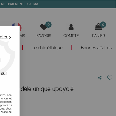
 MEME | PAIEMENT 3X ALMA
0
0
FRANÇAIS
FAVORIS
COMPTE
PANIER
pter
eautés
Le chic éthique
Bonnes affaires
 sur
ir 10, modèle unique upcyclé
utres, non
otre avis !
nnonces et
alisation
ppareil. Si
ique. Vous
 droite de