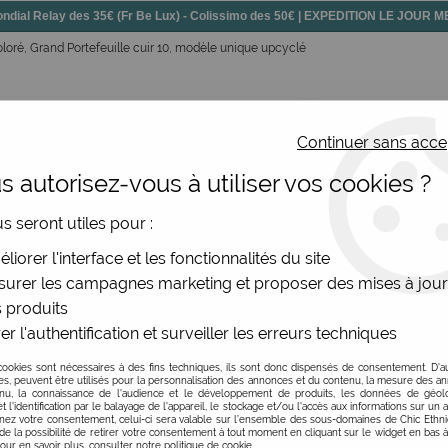
dial Relay des 35€ (Fr Be Lux) - Colissimo des 50€ | EXPEDITION LE JOUR
oloré, Grand Portefeuille cuir 10, modèle unique upcyclé
Continuer sans acce
 autorisez-vous à utiliser vos cookies ?
ssoires
Chaussures
Bijoux
Nouv
us seront utiles pour :
r
>
Grand Portefeuille cuir 10, modèle unique upcyclé
liorer l'interface et les fonctionnalités du site
urer les campagnes marketing et proposer des mises à jour
 produits
er l'authentification et surveiller les erreurs techniques
Grand Portefeuille cu
cookies sont nécessaires à des fins techniques, ils sont donc dispensés de consentement. D'a
Soyez le premier à donner v
res, peuvent être utilisés pour la personnalisation des annonces et du contenu, la mesure des a
nu, la connaissance de l'audience et le développement de produits, les données de géoloc
t l'identification par le balayage de l'appareil, le stockage et/ou l'accès aux informations sur un a
39
,
00
€
TTC
ez votre consentement, celui-ci sera valable sur l’ensemble des sous-domaines de Chic Ethn
de la possibilité de retirer votre consentement à tout moment en cliquant sur le widget en bas à
Pour en savoir plus, consulter notre politique de cookie.