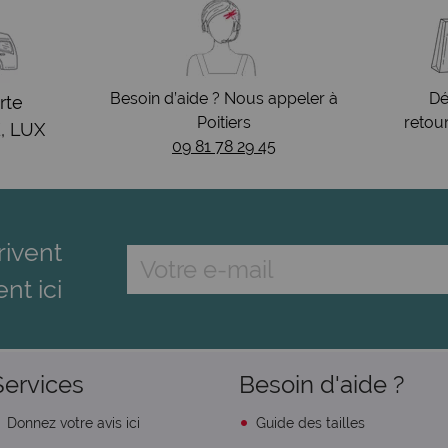
Besoin d’aide ? Nous appeler à
Dé
rte
Poitiers
retou
, LUX
09 81 78 29 45
rivent
ent ici
Services
Besoin d'aide ?
Donnez votre avis ici
Guide des tailles