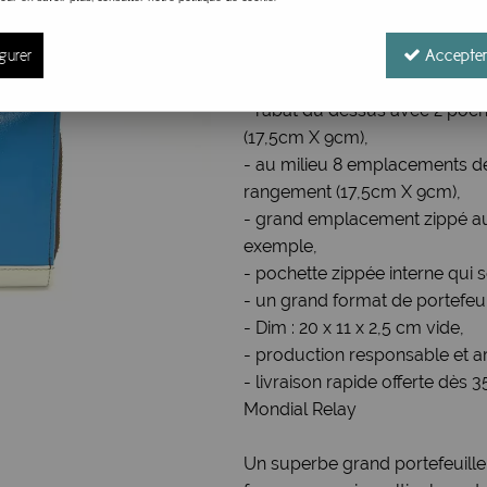
Réf. :
Grand Portefeuille cuir 10
gurer
Grand Portefeuille femme / C
Accepter
- se ferme avec une languette
- rabat du dessus avec 2 poc
(17,5cm X 9cm),
- au milieu 8 emplacements d
rangement (17,5cm X 9cm),
- grand emplacement zippé au
exemple,
- pochette zippée interne qui
- un grand format de portefeu
- Dim : 20 x 11 x 2,5 cm vide,
- production responsable et ar
- livraison rapide offerte dès 
Mondial Relay
Un superbe grand portefeuille