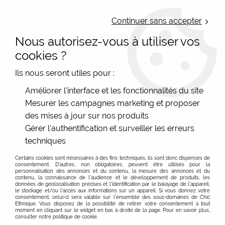
LIVRAISON OFFERTE : Mondial Relay des 35€ (Fr Be Lux) - Colissimo des
50€ | EXPEDITION LE JOUR MEME | PAIEMENT 3X ALMA
Continuer sans accepter
Nous autorisez-vous à utiliser vos
0
cookies ?
Ils nous seront utiles pour :
Accueil
>
Les marques
>
King Louie
>
Pantalons
>
Jean noir
Améliorer l'interface et les fonctionnalités du site
Patte d'eph King Louie
Mesurer les campagnes marketing et proposer
des mises à jour sur nos produits
PROMO
-
40
%
Gérer l'authentification et surveiller les erreurs
techniques
Certains cookies sont nécessaires à des fins techniques, ils sont donc dispensés de
consentement. D'autres, non obligatoires, peuvent être utilisés pour la
personnalisation des annonces et du contenu, la mesure des annonces et du
contenu, la connaissance de l'audience et le développement de produits, les
données de géolocalisation précises et l'identification par le balayage de l'appareil,
le stockage et/ou l'accès aux informations sur un appareil. Si vous donnez votre
consentement, celui-ci sera valable sur l’ensemble des sous-domaines de Chic
Ethnique. Vous disposez de la possibilité de retirer votre consentement à tout
moment en cliquant sur le widget en bas à droite de la page. Pour en savoir plus,
consulter notre politique de cookie.