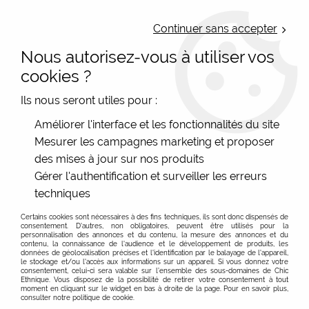
LIVRAISON OFFERTE : Mondial Relay des 35€ (Fr Be Lux) - Colissimo des
50€ | EXPEDITION LE JOUR MEME | PAIEMENT 3X ALMA
Continuer sans accepter
Nous autorisez-vous à utiliser vos
0
cookies ?
Ils nous seront utiles pour :
Accueil
>
Bijoux fantaisie
>
Broches
Améliorer l'interface et les fonctionnalités du site
Mesurer les campagnes marketing et proposer
des mises à jour sur nos produits
Les
broches (épingles, fibules...)
permettent de
Gérer l'authentification et surveiller les erreurs
personnaliser facilement une tenue ou un accessoire
techniques
avec élégance. Vous trouverez ici des broches
originales, artisanales et fantaisie pour femme, de
Certains cookies sont nécessaires à des fins techniques, ils sont donc dispensés de
consentement. D'autres, non obligatoires, peuvent être utilisés pour la
créateurs ou de collections plus accessibles et colorées.
Voir plus
personnalisation des annonces et du contenu, la mesure des annonces et du
contenu, la connaissance de l'audience et le développement de produits, les
Elles sont parfaites pour réveiller un pull uni, une veste,
données de géolocalisation précises et l'identification par le balayage de l'appareil,
un manteau ou un sac.
Les broches magnétiques
sont
le stockage et/ou l'accès aux informations sur un appareil. Si vous donnez votre
FILTRER
consentement, celui-ci sera valable sur l’ensemble des sous-domaines de Chic
aussi très appréciées, notamment comme cadeau
Ethnique. Vous disposez de la possibilité de retirer votre consentement à tout
moment en cliquant sur le widget en bas à droite de la page. Pour en savoir plus,
pratique, joli et facile à porter.
Guide expert : comment
consulter notre politique de cookie.