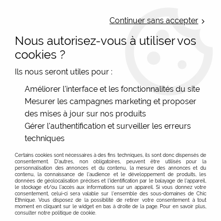
LIVRAISON OFFERTE : Mondial Relay des 35€ (Fr Be Lux) - Colissimo des
50€ | EXPEDITION LE JOUR MEME | PAIEMENT 3X ALMA
Continuer sans accepter
Nous autorisez-vous à utiliser vos
0
cookies ?
Ils nous seront utiles pour :
Accueil
>
Les marques
>
Améliorer l'interface et les fonctionnalités du site
Charly Therapy - Lunette de soleil femme
>
Lunettes de soleil
Mesurer les campagnes marketing et proposer
unisexe audacieuses Charly Therapy
des mises à jour sur nos produits
Gérer l'authentification et surveiller les erreurs
techniques
Certains cookies sont nécessaires à des fins techniques, ils sont donc dispensés de
consentement. D'autres, non obligatoires, peuvent être utilisés pour la
personnalisation des annonces et du contenu, la mesure des annonces et du
contenu, la connaissance de l'audience et le développement de produits, les
données de géolocalisation précises et l'identification par le balayage de l'appareil,
le stockage et/ou l'accès aux informations sur un appareil. Si vous donnez votre
consentement, celui-ci sera valable sur l’ensemble des sous-domaines de Chic
Ethnique. Vous disposez de la possibilité de retirer votre consentement à tout
moment en cliquant sur le widget en bas à droite de la page. Pour en savoir plus,
consulter notre politique de cookie.