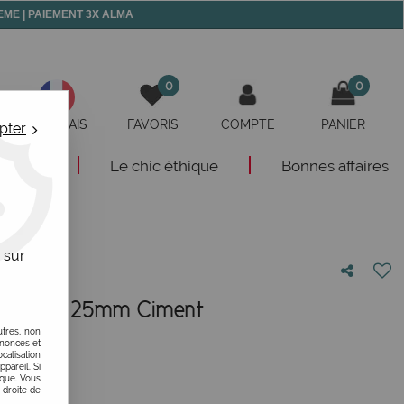
 MEME | PAIEMENT 3X ALMA
0
0
FRANÇAIS
FAVORIS
COMPTE
PANIER
pter
eautés
Le chic éthique
Bonnes affaires
 sur
sé YAYA 25mm Ciment
utres, non
otre avis !
nnonces et
alisation
ppareil. Si
ique. Vous
 droite de