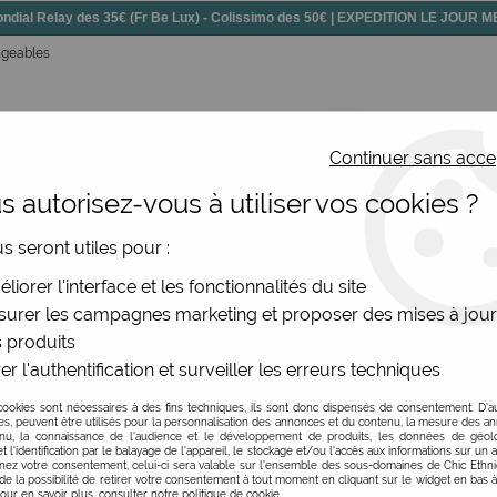
dial Relay des 35€ (Fr Be Lux) - Colissimo des 50€ | EXPEDITION LE JOUR
angeables
Continuer sans acce
 autorisez-vous à utiliser vos cookies ?
ssoires
Chaussures
Bijoux
Nouv
us seront utiles pour :
5mm
>
Caps graphique grisé YAYA 25mm Ciment
liorer l'interface et les fonctionnalités du site
urer les campagnes marketing et proposer des mises à jour
 produits
er l'authentification et surveiller les erreurs techniques
Caps graphique gri
cookies sont nécessaires à des fins techniques, ils sont donc dispensés de consentement. D'a
Soyez le premier à donner v
res, peuvent être utilisés pour la personnalisation des annonces et du contenu, la mesure des a
nu, la connaissance de l'audience et le développement de produits, les données de géoloc
t l'identification par le balayage de l'appareil, le stockage et/ou l'accès aux informations sur un a
3
,
00
€
TTC
ez votre consentement, celui-ci sera valable sur l’ensemble des sous-domaines de Chic Ethn
de la possibilité de retirer votre consentement à tout moment en cliquant sur le widget en bas à
Pour en savoir plus, consulter notre politique de cookie.