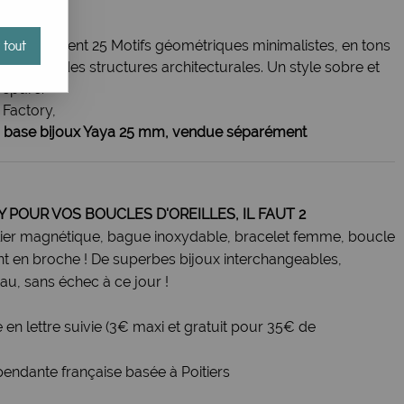
ctory Ciment 25 Motifs géométriques minimalistes, en tons
 tout
rappelant des structures architecturales. Un style sobre et
 épuré.
 Factory,
e
base bijoux Yaya 25 mm, vendue séparément
Y POUR VOS BOUCLES D'OREILLES, IL FAUT 2
ollier magnétique, bague inoxydable, bracelet femme, boucle
nant en broche ! De superbes bijoux interchangeables,
u, sans échec à ce jour !
e en lettre suivie (3€ maxi et gratuit pour 35€ de
pendante française basée à Poitiers