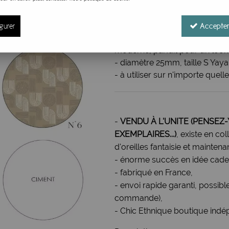
Réf. :
Ciment 25
Motif / Magnet / Caps Yaya Fa
gurer
Accepter
de gris, beige et blanc cassé, 
moderne, parfait pour un look
- diamètre 25mm, taille S Yaya
- à utiliser sur n'importe quell
-
VENDU À L'UNITE (PENSEZ-
EXEMPLAIRES...)
, existe en c
d'oreilles fantaisie et mainte
- énorme succès en idée cadea
- fabriqué en France,
- envoi rapide garanti, possibl
commande),
- Chic Ethnique boutique indé