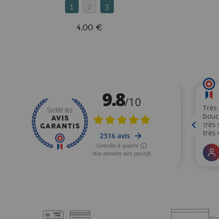
1
2
3
4,00 €