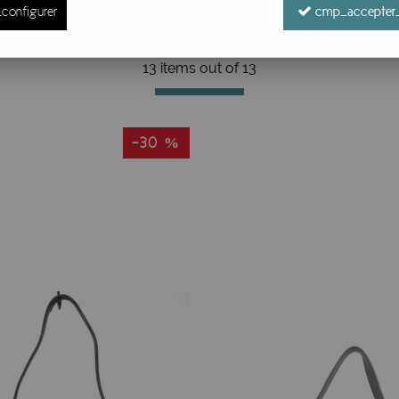
configurer
cmp_accepter_
13 items out of
13
-30 %