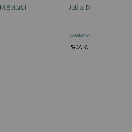
M.Belarbi
Jullia. D
Availlable
54,90 €