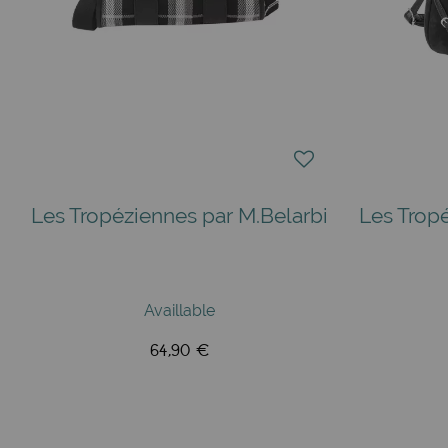
Les Tropéziennes par M.Belarbi
Les Trop
Availlable
64,90 €