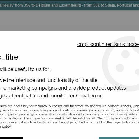
elay from 35€ to Belgium and Luxembourg - from 50€ to Spain, Portugal 
cmp_continuer_sans_acce
_titre
essories
Shoes
All jewels
ill be useful to us for :
original bags
e the interface and functionality of the site
ver fashion bags
re marketing campaigns and provide product updates
e authentication and monitor technical errors
 ! Découvrez des sacs vintages, des portefeuilles femmes, et 
les sacs Lili Pétrole ne laissent pas indifférents. Et ce sont 
ies are necessary for technical purposes and therefore do not require consent. Others, whi
y, may be used for personalising ads and content, measuring ads and content, audience know
evelopment, precise geolocation data and identification by scanning the device, storing and/or
on on a device. If you give your consent, it will be valid for all Chic Ethnique sub-domain
your consent at any time by clicking on the widget at the bottom right of the page. To find out
 policy.
PRICE