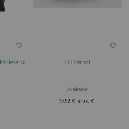
M.Belarbi
Lili Pétrol
Availlable
35,92 €
44,90 €