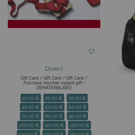
Divers
Gift Card / Gift Card / Gift Card /
Purchase Voucher, instant gift !
DEMATERIALISED
10,00 €
20,00 €
30,00 €
40,00 €
50,00 €
60,00 €
70,00 €
80,00 €
90,00 €
100,00 €
110,00 €
120,00 €
130,00 €
140,00 €
150,00 €