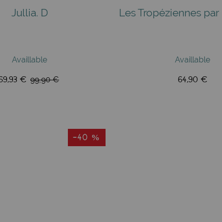
Jullia. D
Les Tropéziennes par 
Availlable
Availlable
69,93 €
64,90 €
99,90 €
-40 %