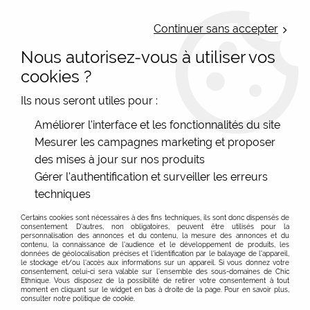
LIVRAISON OFFERTE : Mondial Relay des 35€ (Fr Be Lux) - Colissimo des
50€ | EXPEDITION LE JOUR MEME | PAIEMENT 3X ALMA
Continuer sans accepter
Nous autorisez-vous à utiliser vos
0
cookies ?
Ils nous seront utiles pour :
Accueil
>
Les marques
>
Sac cuir recyclé
>
Améliorer l'interface et les fonctionnalités du site
Petits sacs cuir carré, petite besace cuir
>
Petite besace à cuirs
Mesurer les campagnes marketing et proposer
verts unique
des mises à jour sur nos produits
Gérer l'authentification et surveiller les erreurs
techniques
Certains cookies sont nécessaires à des fins techniques, ils sont donc dispensés de
consentement. D'autres, non obligatoires, peuvent être utilisés pour la
personnalisation des annonces et du contenu, la mesure des annonces et du
contenu, la connaissance de l'audience et le développement de produits, les
données de géolocalisation précises et l'identification par le balayage de l'appareil,
le stockage et/ou l'accès aux informations sur un appareil. Si vous donnez votre
consentement, celui-ci sera valable sur l’ensemble des sous-domaines de Chic
Ethnique. Vous disposez de la possibilité de retirer votre consentement à tout
moment en cliquant sur le widget en bas à droite de la page. Pour en savoir plus,
consulter notre politique de cookie.