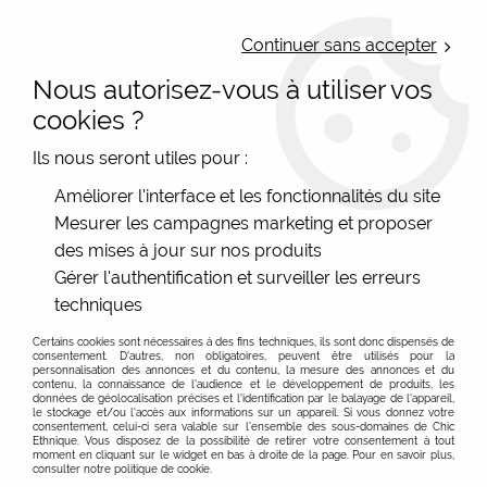
LIVRAISON OFFERTE : Mondial Relay des 35€ (Fr Be Lux) - Colissimo des
50€ | EXPEDITION LE JOUR MEME | PAIEMENT 3X ALMA
Continuer sans accepter
Nous autorisez-vous à utiliser vos
0
cookies ?
Ils nous seront utiles pour :
Accueil
>
Les marques
>
Sac cuir recyclé
>
Améliorer l'interface et les fonctionnalités du site
Petits sacs cuir carré, petite besace cuir
>
Petite besace femme
Mesurer les campagnes marketing et proposer
cuir orange et rouge
des mises à jour sur nos produits
Gérer l'authentification et surveiller les erreurs
techniques
Certains cookies sont nécessaires à des fins techniques, ils sont donc dispensés de
consentement. D'autres, non obligatoires, peuvent être utilisés pour la
personnalisation des annonces et du contenu, la mesure des annonces et du
contenu, la connaissance de l'audience et le développement de produits, les
données de géolocalisation précises et l'identification par le balayage de l'appareil,
le stockage et/ou l'accès aux informations sur un appareil. Si vous donnez votre
consentement, celui-ci sera valable sur l’ensemble des sous-domaines de Chic
Ethnique. Vous disposez de la possibilité de retirer votre consentement à tout
moment en cliquant sur le widget en bas à droite de la page. Pour en savoir plus,
consulter notre politique de cookie.