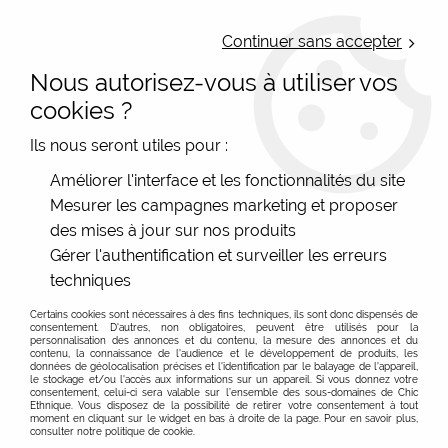
LIVRAISON OFFERTE : Mondial Relay des 35€ (Fr Be Lux) - Colissimo des
50€ | EXPEDITION LE JOUR MEME | PAIEMENT 3X ALMA
Continuer sans accepter
Nous autorisez-vous à utiliser vos
0
cookies ?
Ils nous seront utiles pour :
Accueil
>
Les marques
>
Bibop et Lula - Sac et accessoire
>
Améliorer l'interface et les fonctionnalités du site
Pochettes femme
Mesurer les campagnes marketing et proposer
Pochette femme originale Bibop, en coton imprimé
des mises à jour sur nos produits
coloré
Gérer l'authentification et surveiller les erreurs
techniques
Certains cookies sont nécessaires à des fins techniques, ils sont donc dispensés de
FILTRER
consentement. D'autres, non obligatoires, peuvent être utilisés pour la
personnalisation des annonces et du contenu, la mesure des annonces et du
contenu, la connaissance de l'audience et le développement de produits, les
données de géolocalisation précises et l'identification par le balayage de l'appareil,
le stockage et/ou l'accès aux informations sur un appareil. Si vous donnez votre
consentement, celui-ci sera valable sur l’ensemble des sous-domaines de Chic
Ethnique. Vous disposez de la possibilité de retirer votre consentement à tout
moment en cliquant sur le widget en bas à droite de la page. Pour en savoir plus,
consulter notre politique de cookie.