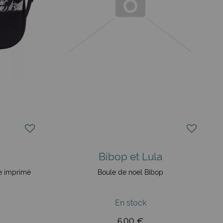
a
Bibop et Lula
e imprimé
Boule de noel Bibop
En stock
6,00 €