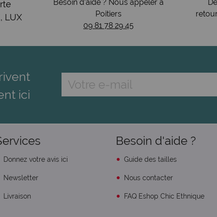
Besoin d’aide ? Nous appeler à
Dé
rte
Poitiers
retou
, LUX
09 81 78 29 45
rivent
ent ici
Services
Besoin d'aide ?
Donnez votre avis ici
Guide des tailles
Newsletter
Nous contacter
Livraison
FAQ Eshop Chic Ethnique