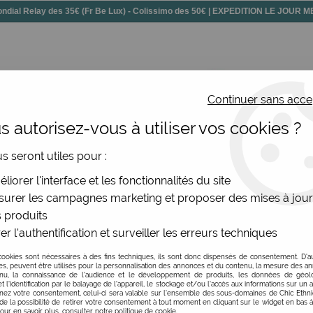
dial Relay des 35€ (Fr Be Lux) - Colissimo des 50€ | EXPEDITION LE JOUR
Continuer sans acce
 autorisez-vous à utiliser vos cookies ?
ssoires
Chaussures
Bijoux
Nouv
us seront utiles pour :
>
Sac à dos imprimé
>
Sac à dos très original Bibop et Lula
liorer l'interface et les fonctionnalités du site
urer les campagnes marketing et proposer des mises à jour
 produits
er l'authentification et surveiller les erreurs techniques
Sac à dos très origina
cookies sont nécessaires à des fins techniques, ils sont donc dispensés de consentement. D'a
Soyez le premier à donner v
res, peuvent être utilisés pour la personnalisation des annonces et du contenu, la mesure des a
nu, la connaissance de l'audience et le développement de produits, les données de géoloc
t l'identification par le balayage de l'appareil, le stockage et/ou l'accès aux informations sur un a
34
,
00
€
TTC
ez votre consentement, celui-ci sera valable sur l’ensemble des sous-domaines de Chic Ethn
de la possibilité de retirer votre consentement à tout moment en cliquant sur le widget en bas à
Pour en savoir plus, consulter notre politique de cookie.