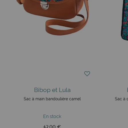
Bibop et Lula
Sac à main bandoulière camel
Sac à 
En stock
42,00 €