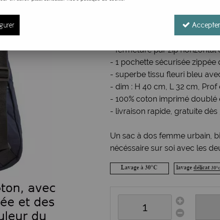
Réf. :
sac a dos Bibop 15
gurer
Petit sac à dos vintage femme 
Accepter
- bretelles réglable,
- fermeture par zip horizontal 
- 1 pochette sécurisée zippée d
- superbe tissu fleuri bleu ave
- dim : H 40 cm, L 32 cm, Prof
- 100% coton imprimé doublé et
- livraison rapide, gratuite d
Un sac à dos femme urbain, bie
nécéssaire sur soi avec les deu