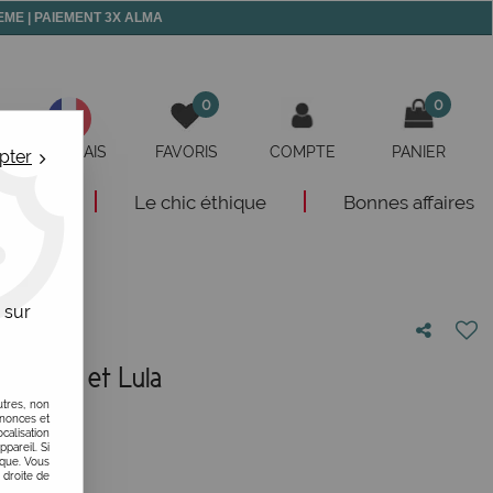
 MEME | PAIEMENT 3X ALMA
0
0
FRANÇAIS
FAVORIS
COMPTE
PANIER
pter
eautés
Le chic éthique
Bonnes affaires
 sur
l Bibop et Lula
utres, non
otre avis !
nnonces et
alisation
ppareil. Si
ique. Vous
 droite de