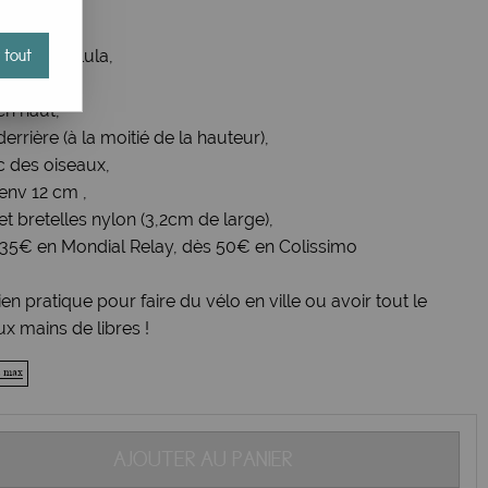
Bibop et Lula,
 tout
en haut,
errière (à la moitié de la hauteur),
c des oiseaux,
 env 12 cm ,
 bretelles nylon (3,2cm de large),
ès 35€ en Mondial Relay, dès 50€ en Colissimo
n pratique pour faire du vélo en ville ou avoir tout le
x mains de libres !
AJOUTER AU PANIER