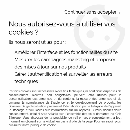
LIVRAISON OFFERTE : Mondial Relay des 35€ (Fr Be Lux) - Colissimo des
50€ | EXPEDITION LE JOUR MEME | PAIEMENT 3X ALMA
Continuer sans accepter
Nous autorisez-vous à utiliser vos
0
cookies ?
Ils nous seront utiles pour :
Accueil
>
Les marques
>
Bibop et Lula - Sac et accessoire
>
Améliorer l'interface et les fonctionnalités du site
Sac à rabat
Mesurer les campagnes marketing et proposer
Sac à rabat femme coloré Bibop marque française
des mises à jour sur nos produits
bretonne
Gérer l'authentification et surveiller les erreurs
Les sacs à rabats de la marque Bibop et Lula :
techniques
Ils ne sont pas que colorés et originaux...
Certains cookies sont nécessaires à des fins techniques, ils sont donc dispensés de
consentement. D'autres, non obligatoires, peuvent être utilisés pour la
Les sacs à rabats Bibop et Lula sont très pratiques et
personnalisation des annonces et du contenu, la mesure des annonces et du
intéressants à plus d'un titre. Ils sont disponibles dans
contenu, la connaissance de l'audience et le développement de produits, les
données de géolocalisation précises et l'identification par le balayage de l'appareil,
des couleurs et des motifs variés, mais ils sont aussi faits
le stockage et/ou l'accès aux informations sur un appareil. Si vous donnez votre
consentement, celui-ci sera valable sur l’ensemble des sous-domaines de Chic
de matériaux durables et robustes. Leur fermeture à
Ethnique. Vous disposez de la possibilité de retirer votre consentement à tout
moment en cliquant sur le widget en bas à droite de la page. Pour en savoir plus,
rabat vous permet de les fermer facilement et en toute
consulter notre politique de cookie.