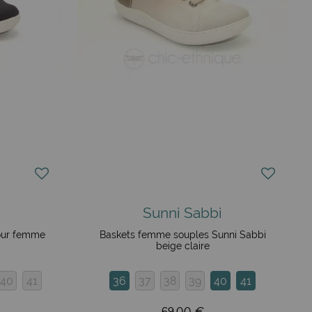
Sunni Sabbi
pour femme
Baskets femme souples Sunni Sabbi
beige claire
40
41
36
37
38
39
40
41
69,00 €