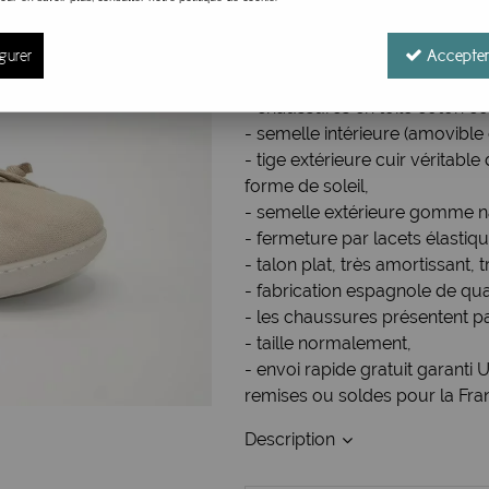
Réf. :
Oshima 050 Hielo
Sneakers femme printemps été
gurer
Accepter
Sunni Sabbi ! Fabrication espa
- chaussures en toile coton co
- semelle intérieure (amovible
- tige extérieure cuir véritab
forme de soleil,
- semelle extérieure gomme na
- fermeture par lacets élastiq
- talon plat, très amortissant, 
- fabrication espagnole de qual
- les chaussures présentent pa
- taille normalement,
- envoi rapide gratuit garan
remises ou soldes pour la Fra
Description