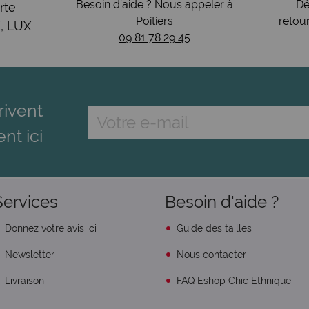
Besoin d’aide ? Nous appeler à
Dé
rte
Poitiers
retou
, LUX
09 81 78 29 45
rivent
ent ici
Services
Besoin d'aide ?
Donnez votre avis ici
Guide des tailles
Newsletter
Nous contacter
Livraison
FAQ Eshop Chic Ethnique