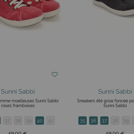
Sunni Sabbi
Sunni Sabbi
emme moelleuses Sunni Sabbi
Sneakers été grise foncée 
roses framboises
Sunni Sabbi
37
38
39
40
41
35
36
37
38
39
69,00 €
69,00 €