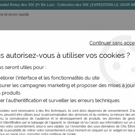
dial Relay des 35€ (Fr Be Lux) - Colissimo des 50€ | EXPEDITION LE JOUR
e et envoi rapide
Continuer sans acce
 autorisez-vous à utiliser vos cookies ?
ssoires
Chaussures
Bijoux
Nouv
us seront utiles pour :
femme Sunni Sabbi
liorer l'interface et les fonctionnalités du site
urer les campagnes marketing et proposer des mises à jour
 produits
er l'authentification et surveiller les erreurs techniques
Sneakers été pour fe
cookies sont nécessaires à des fins techniques, ils sont donc dispensés de consentement. D'a
1
Avis
Donnez 
res, peuvent être utilisés pour la personnalisation des annonces et du contenu, la mesure des a
nu, la connaissance de l'audience et le développement de produits, les données de géoloc
t l'identification par le balayage de l'appareil, le stockage et/ou l'accès aux informations sur un a
69
,
00
€
TTC
ez votre consentement, celui-ci sera valable sur l’ensemble des sous-domaines de Chic Ethn
de la possibilité de retirer votre consentement à tout moment en cliquant sur le widget en bas à
Pour en savoir plus, consulter notre politique de cookie.