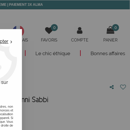
 MEME | PAIEMENT 3X ALMA
0
0
FRANÇAIS
FAVORIS
COMPTE
PANIER
pter
eautés
Le chic éthique
Bonnes affaires
 sur
mme Sunni Sabbi
utres, non
votre avis
nnonces et
alisation
ppareil. Si
ique. Vous
 droite de