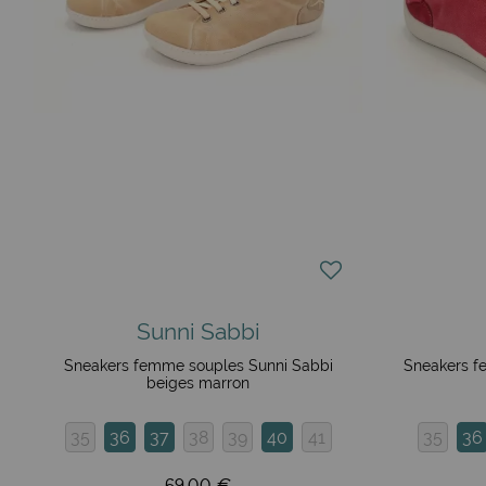
Sunni Sabbi
Sneakers femme souples Sunni Sabbi
Sneakers f
beiges marron
35
36
37
38
39
40
41
35
36
69,00 €