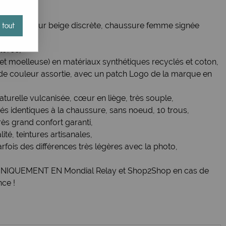
 de couleur beige discrète, chaussure femme signée
 tout
gnole,
lorée,
 et moelleuse) en matériaux synthétiques recyclés et coton,
le de couleur assortie, avec un patch Logo de la marque en
turelle vulcanisée, cœur en liège, très souple,
ués identiques à la chaussure, sans noeud, 10 trous,
très grand confort garanti,
ité, teintures artisanales,
rfois des différences très légères avec la photo,
ti UNIQUEMENT EN Mondial Relay et Shop2Shop en cas de
nce !