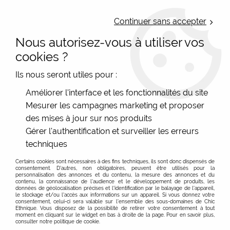
LIVRAISON OFFERTE : Mondial Relay des 35€ (Fr Be Lux) - Colissimo des
50€ | EXPEDITION LE JOUR MEME | PAIEMENT 3X ALMA
Continuer sans accepter
Nous autorisez-vous à utiliser vos
0
cookies ?
Ils nous seront utiles pour :
Accueil
>
Les marques
>
King Louie
>
Accessoires
Améliorer l'interface et les fonctionnalités du site
Mesurer les campagnes marketing et proposer
Vente en ligne d'accessoires femme King Louie,
des mises à jour sur nos produits
envoi gratuit en Mondial Relay dès 35€
Gérer l'authentification et surveiller les erreurs
Des accessoires originaux : sacs, gants, chaussettes et
Des accessoires modes qui font envie !
techniques
collants vintages
Certains cookies sont nécessaires à des fins techniques, ils sont donc dispensés de
FILTRER
Pour notre plus grand plaisir, et pour le votre, King Louie
consentement. D'autres, non obligatoires, peuvent être utilisés pour la
personnalisation des annonces et du contenu, la mesure des annonces et du
décline ses créations originales, colorées et vintages en
contenu, la connaissance de l'audience et le développement de produits, les
données de géolocalisation précises et l'identification par le balayage de l'appareil,
de multiples accessoires :
le stockage et/ou l'accès aux informations sur un appareil. Si vous donnez votre
consentement, celui-ci sera valable sur l’ensemble des sous-domaines de Chic
superbes chaussettes coton bio, écharpes originales
Ethnique. Vous disposez de la possibilité de retirer votre consentement à tout
unies, bonnets assortis, sacs et gants vintages et même
moment en cliquant sur le widget en bas à droite de la page. Pour en savoir plus,
consulter notre politique de cookie.
des
collants unis
pour assortir à vos jupes et robes !