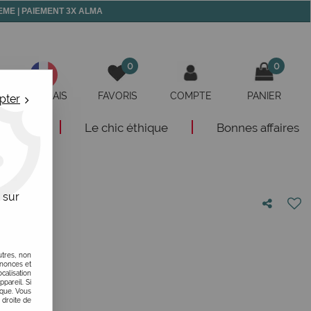
 MEME | PAIEMENT 3X ALMA
0
0
FRANÇAIS
FAVORIS
COMPTE
PANIER
pter
eautés
Le chic éthique
Bonnes affaires
 sur
hevrons
votre avis
utres, non
nnonces et
alisation
ppareil. Si
ique. Vous
 droite de