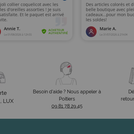
Besoin d’aide ? Nous appeler à
Dé
rte
Poitiers
retou
, LUX
09 81 78 29 45