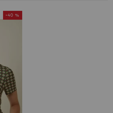
-40 %