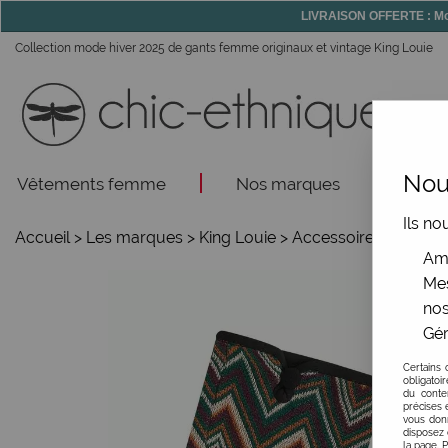
LIVRAISON OFFERTE : Mon
Collection mode hiver 2025 de gants femme originaux et vintage King Louie
Nous
Vêtements femme
Nos marques
Acce
Ils no
Accueil
>
Les marques
>
King Louie
>
Accessoires
>
Gants 
Amé
Mes
nos
Gér
Certains 
obligatoi
du conte
précises e
vous donn
disposez 
la page. 