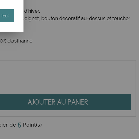
 les looks d'hiver.
 tout
écision le poignet, bouton décoratif au-dessus et toucher
n.
10% élasthanne
AJOUTER AU PANIER
5
cier de
Point(s)