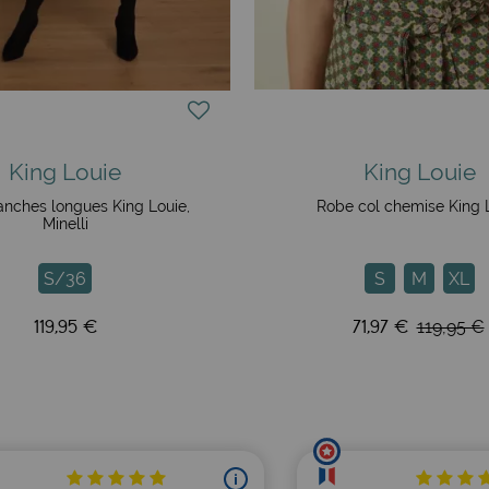
King Louie
King Louie
nches longues King Louie,
Robe col chemise King 
Minelli
S/36
S
M
XL
119,95 €
71,97 €
119,95 €