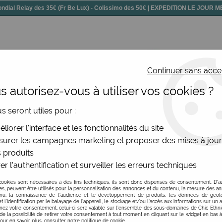
dial Relay des 35€ (Fr Be Lux) - Colissimo des 50€ | EXPEDITION LE JOUR
Continuer sans acce
 autorisez-vous à utiliser vos cookies ?
ssoires
Chaussures
Bijoux
Nouv
us seront utiles pour :
King Louie à chevrons
liorer l'interface et les fonctionnalités du site
urer les campagnes marketing et proposer des mises à jour
 produits
Gants King Louie à c
er l'authentification et surveiller les erreurs techniques
1
Avis
Donnez 
cookies sont nécessaires à des fins techniques, ils sont donc dispensés de consentement. D'a
res, peuvent être utilisés pour la personnalisation des annonces et du contenu, la mesure des a
nu, la connaissance de l'audience et le développement de produits, les données de géoloc
19
,
95
€
TTC
t l'identification par le balayage de l'appareil, le stockage et/ou l'accès aux informations sur un a
ez votre consentement, celui-ci sera valable sur l’ensemble des sous-domaines de Chic Ethn
de la possibilité de retirer votre consentement à tout moment en cliquant sur le widget en bas à
Pour en savoir plus, consulter notre politique de cookie.