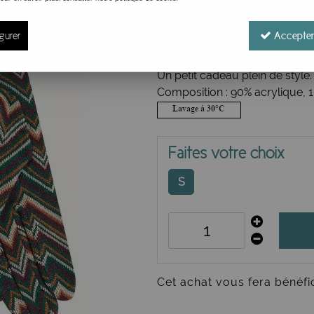
Réf. :
9872
Le chevron multicolore réveille
gurer
Accepter
Modèle fin qui couvre avec pr
doux pour un confort quotidie
Un petit cadeau plein de style.
Composition : 90% acrylique, 
Faites votre choix
S
Cet achat vous fera bénéfi