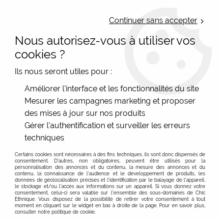
LIVRAISON OFFERTE : Mondial Relay des 35€ (Fr Be Lux) - Colissimo des
50€ | EXPEDITION LE JOUR MEME | PAIEMENT 3X ALMA
Continuer sans accepter
Nous autorisez-vous à utiliser vos
0
cookies ?
Ils nous seront utiles pour :
Accueil
>
Bonnes affaires
>
Fin de séries à -40%
Améliorer l'interface et les fonctionnalités du site
Mesurer les campagnes marketing et proposer
des mises à jour sur nos produits
40% de remise sur une sélection d'articles et
Profitez de 40 % de remise sur nos collections de mode
Gérer l'authentification et surveiller les erreurs
vêtements femme originaux, envoi rapide
féminine
techniques
Déstockage à -40% : des vêtements et accessoires pour
FILTRER
femme à prix doux toute l'année
Certains cookies sont nécessaires à des fins techniques, ils sont donc dispensés de
consentement. D'autres, non obligatoires, peuvent être utilisés pour la
Bienvenue dans notre espace dédié aux remises de 40%.
personnalisation des annonces et du contenu, la mesure des annonces et du
contenu, la connaissance de l'audience et le développement de produits, les
Vous y trouverez une large sélection de pièces
données de géolocalisation précises et l'identification par le balayage de l'appareil,
-40 %
le stockage et/ou l'accès aux informations sur un appareil. Si vous donnez votre
originales et colorées pour femme, proposées à des prix
consentement, celui-ci sera valable sur l’ensemble des sous-domaines de Chic
Ethnique. Vous disposez de la possibilité de retirer votre consentement à tout
attractifs tout au long de l'année. Depuis 2011, Chic
moment en cliquant sur le widget en bas à droite de la page. Pour en savoir plus,
consulter notre politique de cookie.
Ethnique met son expertise au service des passionnées