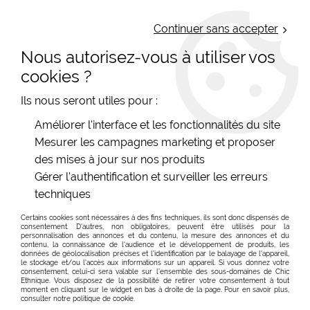
LIVRAISON OFFERTE : Mondial Relay des 35€ (Fr Be Lux) - Colissimo des
50€ | EXPEDITION LE JOUR MEME | PAIEMENT 3X ALMA
Continuer sans accepter
Nous autorisez-vous à utiliser vos
0
cookies ?
Ils nous seront utiles pour :
Accueil
>
Les marques
>
La Fiancée (du Mékong)
Améliorer l'interface et les fonctionnalités du site
Mesurer les campagnes marketing et proposer
La Fiancée du Mékong, marque mode femme
des mises à jour sur nos produits
colorée et originale, vente en ligne
Gérer l'authentification et surveiller les erreurs
techniques
La Fiancée du Mékong, de superbes robes et
En savoir plus sur La Fiancée Du Mékong
tuniques aux motifs uniques :
Certains cookies sont nécessaires à des fins techniques, ils sont donc dispensés de
consentement. D'autres, non obligatoires, peuvent être utilisés pour la
La Fiancée du Mékong est une marque de
personnalisation des annonces et du contenu, la mesure des annonces et du
FILTRER
contenu, la connaissance de l'audience et le développement de produits, les
vêtements femme créée par Pascale Mordret en
données de géolocalisation précises et l'identification par le balayage de l'appareil,
le stockage et/ou l'accès aux informations sur un appareil. Si vous donnez votre
1994. Cette passionnée a sillonné pendant une
consentement, celui-ci sera valable sur l’ensemble des sous-domaines de Chic
Ethnique. Vous disposez de la possibilité de retirer votre consentement à tout
décennie complète les pays d'Asie. Son inspiration
moment en cliquant sur le widget en bas à droite de la page. Pour en savoir plus,
consulter notre politique de cookie.
découle naturellement de son amour pour ce