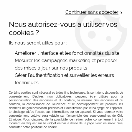
LIVRAISON OFFERTE : Mondial Relay des 35€ (Fr Be Lux) - Colissimo des
50€ | EXPEDITION LE JOUR MEME | PAIEMENT 3X ALMA
Continuer sans accepter
Nous autorisez-vous à utiliser vos
0
cookies ?
Ils nous seront utiles pour :
Accueil
>
Les marques
>
La Fiancée (du Mékong)
>
Améliorer l'interface et les fonctionnalités du site
Tops et t-shirts
Mesurer les campagnes marketing et proposer
Tops, t-shirts, tshirts, chemises la Fiancée du Mékong
des mises à jour sur nos produits
Gérer l'authentification et surveiller les erreurs
Des tops et t-shirts originaux qui vous mettent en valeur,
techniques
qui sont confortables et qui s'accordent à votre tenue !
La Fiancée du Mékong met sa créativité au service des
Certains cookies sont nécessaires à des fins techniques, ils sont donc dispensés de
consentement. D'autres, non obligatoires, peuvent être utilisés pour la
femmes afin de proposer des imprimés lumineux, des
personnalisation des annonces et du contenu, la mesure des annonces et du
motifs originaux et des techniques récentes, le tout pour
contenu, la connaissance de l'audience et le développement de produits, les
données de géolocalisation précises et l'identification par le balayage de l'appareil,
vous mettre en lumière !
le stockage et/ou l'accès aux informations sur un appareil. Si vous donnez votre
consentement, celui-ci sera valable sur l’ensemble des sous-domaines de Chic
Alors que vous préfèriez le voile de coton ou les motifs
Ethnique. Vous disposez de la possibilité de retirer votre consentement à tout
moment en cliquant sur le widget en bas à droite de la page. Pour en savoir plus,
numériques placés ou encore les imprimés orientaux,
consulter notre politique de cookie.