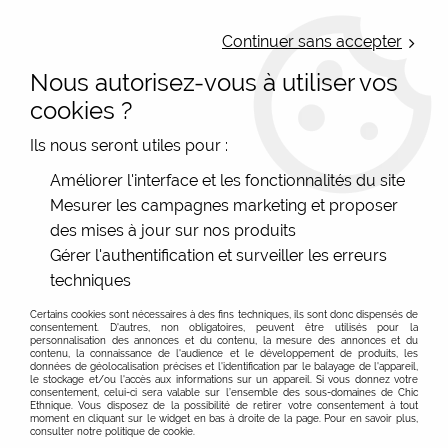
LIVRAISON OFFERTE : Mondial Relay des 35€ (Fr Be Lux) - Colissimo des
50€ | EXPEDITION LE JOUR MEME | PAIEMENT 3X ALMA
Continuer sans accepter
Nous autorisez-vous à utiliser vos
0
cookies ?
Ils nous seront utiles pour :
Accueil
>
Les marques
>
Domipapiers - Bijoux origamis
>
Améliorer l'interface et les fonctionnalités du site
Grande pince à cheveux motifs carpes koï de créatrice
Mesurer les campagnes marketing et proposer
des mises à jour sur nos produits
Gérer l'authentification et surveiller les erreurs
techniques
Certains cookies sont nécessaires à des fins techniques, ils sont donc dispensés de
consentement. D'autres, non obligatoires, peuvent être utilisés pour la
personnalisation des annonces et du contenu, la mesure des annonces et du
contenu, la connaissance de l'audience et le développement de produits, les
données de géolocalisation précises et l'identification par le balayage de l'appareil,
le stockage et/ou l'accès aux informations sur un appareil. Si vous donnez votre
consentement, celui-ci sera valable sur l’ensemble des sous-domaines de Chic
Ethnique. Vous disposez de la possibilité de retirer votre consentement à tout
moment en cliquant sur le widget en bas à droite de la page. Pour en savoir plus,
consulter notre politique de cookie.