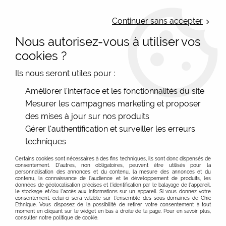
LIVRAISON OFFERTE : Mondial Relay des 35€ (Fr Be Lux) - Colissimo des
50€ | EXPEDITION LE JOUR MEME | PAIEMENT 3X ALMA
Continuer sans accepter
Nous autorisez-vous à utiliser vos
0
cookies ?
Ils nous seront utiles pour :
Accueil
>
Les marques
>
Domipapiers - Bijoux origamis
Améliorer l'interface et les fonctionnalités du site
Mesurer les campagnes marketing et proposer
des mises à jour sur nos produits
Domipapiers - Bijoux origami japonais à Poitiers et en
Cliquez pour découvrir Domipapiers et les origamis
Gérer l'authentification et surveiller les erreurs
ligne
bijoux...
techniques
Des bijoux origamis classiques colorés :
FILTRER
Certains cookies sont nécessaires à des fins techniques, ils sont donc dispensés de
Les bijoux origami fabriqués en France, en particulier
consentement. D'autres, non obligatoires, peuvent être utilisés pour la
personnalisation des annonces et du contenu, la mesure des annonces et du
ceux avec une triple couche de vernis et fabriqués
contenu, la connaissance de l'audience et le développement de produits, les
artisanalement par la créatrice Domipapiers, présentent
données de géolocalisation précises et l'identification par le balayage de l'appareil,
le stockage et/ou l'accès aux informations sur un appareil. Si vous donnez votre
plusieurs avantages :
consentement, celui-ci sera valable sur l’ensemble des sous-domaines de Chic
Ethnique. Vous disposez de la possibilité de retirer votre consentement à tout
moment en cliquant sur le widget en bas à droite de la page. Pour en savoir plus,
Originalité et unicité :
consulter notre politique de cookie.