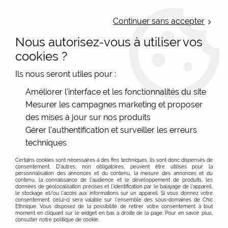
LIVRAISON OFFERTE : Mondial Relay des 35€ (Fr Be Lux) - Colissimo des
50€ | EXPEDITION LE JOUR MEME | PAIEMENT 3X ALMA
Continuer sans accepter
Nous autorisez-vous à utiliser vos
0
cookies ?
Ils nous seront utiles pour :
Accueil
>
Les marques
>
Moshiki
>
Leggings
>
Legging gris clair
Améliorer l'interface et les fonctionnalités du site
taille unique et confortable Moshiki
Mesurer les campagnes marketing et proposer
des mises à jour sur nos produits
Gérer l'authentification et surveiller les erreurs
techniques
Certains cookies sont nécessaires à des fins techniques, ils sont donc dispensés de
consentement. D'autres, non obligatoires, peuvent être utilisés pour la
personnalisation des annonces et du contenu, la mesure des annonces et du
contenu, la connaissance de l'audience et le développement de produits, les
données de géolocalisation précises et l'identification par le balayage de l'appareil,
le stockage et/ou l'accès aux informations sur un appareil. Si vous donnez votre
consentement, celui-ci sera valable sur l’ensemble des sous-domaines de Chic
Ethnique. Vous disposez de la possibilité de retirer votre consentement à tout
moment en cliquant sur le widget en bas à droite de la page. Pour en savoir plus,
consulter notre politique de cookie.