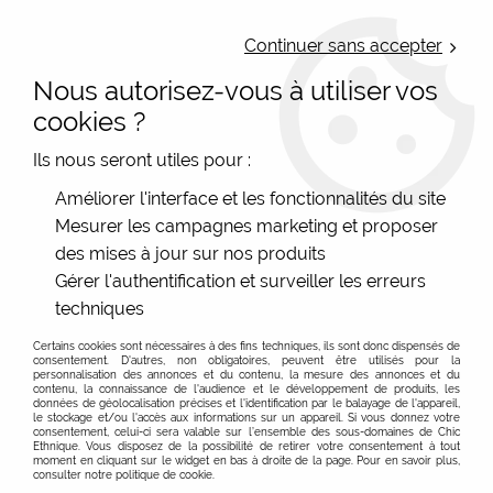
LIVRAISON OFFERTE : Mondial Relay des 35€ (Fr Be Lux) - Colissimo des
50€ | EXPEDITION LE JOUR MEME | PAIEMENT 3X ALMA
Continuer sans accepter
Nous autorisez-vous à utiliser vos
0
cookies ?
Ils nous seront utiles pour :
Accueil
>
Les marques
>
Moshiki
Améliorer l'interface et les fonctionnalités du site
Mesurer les campagnes marketing et proposer
Moshiki, marque de vêtement femme vraiment
des mises à jour sur nos produits
différente et originale
Gérer l'authentification et surveiller les erreurs
techniques
Certains cookies sont nécessaires à des fins techniques, ils sont donc dispensés de
consentement. D'autres, non obligatoires, peuvent être utilisés pour la
personnalisation des annonces et du contenu, la mesure des annonces et du
contenu, la connaissance de l'audience et le développement de produits, les
données de géolocalisation précises et l'identification par le balayage de l'appareil,
le stockage et/ou l'accès aux informations sur un appareil. Si vous donnez votre
consentement, celui-ci sera valable sur l’ensemble des sous-domaines de Chic
Ethnique. Vous disposez de la possibilité de retirer votre consentement à tout
moment en cliquant sur le widget en bas à droite de la page. Pour en savoir plus,
consulter notre politique de cookie.