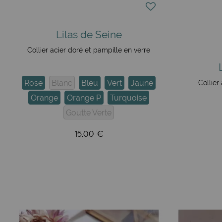
Lilas de Seine
Collier acier doré et pampille en verre
Rose
Blanc
Bleu
Vert
Jaune
Collier
Orange
Orange P
Turquoise
Goutte Verte
15,00 €