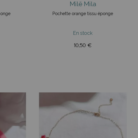
Milë Mila
ponge
Pochette orange tissu éponge
En stock
10,50 €