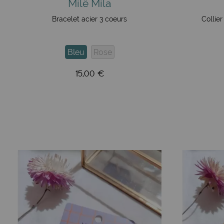
Milë Mila
Bracelet acier 3 coeurs
Collie
Bleu
Rose
15,00 €