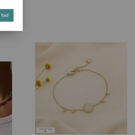
 tout
 bracelets multi rangs, des bagues et colliers qui
e sobriété ou au contraire, vous pouvez les porter avec
nvenu de la parure vous ennuie, avec Milë Mila, vous
lles et évitent l'usage de matériaux synthétiques. De plus,
ux. Découvrez ainssi une série de bracelet pierres
ont aussi produit par la marque Milë Mila... A ce titre,
taisie au grand succès !
 un oeil à nos
accessoires mode
qui font de superbes idée