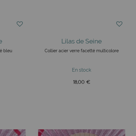
e
Lilas de Seine
té bleu
Collier acier verre facetté multicolore
En stock
18,00 €