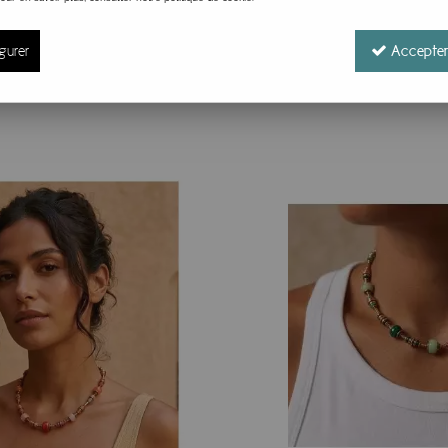
uccès :
gurer
Accepter
es (créoles et à clou), bracelets, notamment les magnifiques
porels. Les bijoux femme Milë Mila peuvent se porter en tout
u’on appelle le stacking. De même, si le côté un peu trop co
s et pierre de la collection fantaisie sont des pierres nature
es qui peuvent vous convenir et qui seront parfaites en cadea
très belles et uniques, comme vous...
ses année les bijoux Lolilota, aussi appelés Lol Bijoux, qui s
ndantes, revendeur officiel de cette marque de bijoux fan
ay, Shop2shop de Chronopost et Lettre Suivie... Et sinon jetez