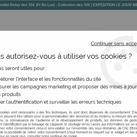
dial Relay des 35€ (Fr Be Lux) - Colissimo des 50€ | EXPEDITION LE JOUR
Continuer sans acce
 autorisez-vous à utiliser vos cookies ?
ssoires
Chaussures
Bijoux
Nouv
us seront utiles pour :
la et autres
liorer l'interface et les fonctionnalités du site
urer les campagnes marketing et proposer des mises à jour
e en ligne - Chic Ethnique
 produits
er l'authentification et surveiller les erreurs techniques
s du moment. Leur finesse les rend très féminins et chic. S
cookies sont nécessaires à des fins techniques, ils sont donc dispensés de consentement. D'a
cordent aussi bien avec des tenues imprimées qu’avec des tenue
res, peuvent être utilisés pour la personnalisation des annonces et du contenu, la mesure des a
MATIÈRE
nu, la connaissance de l'audience et le développement de produits, les données de géoloc
oux sont solides, inaltérables et ils ne noircissent pas. Sur 
t l'identification par le balayage de l'appareil, le stockage et/ou l'accès aux informations sur un a
ez votre consentement, celui-ci sera valable sur l’ensemble des sous-domaines de Chic Ethn
azuli…
de la possibilité de retirer votre consentement à tout moment en cliquant sur le widget en bas à
Pour en savoir plus, consulter notre politique de cookie.