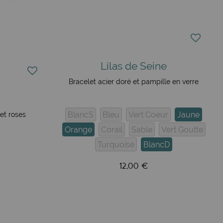
Lilas de Seine
Bracelet acier doré et pampille en verre
BlancS
Bleu
Vert Coeur
Jaune
 et roses
Orange
Corail
Sable
Vert Goutte
Turquoise
BlancD
12,00 €