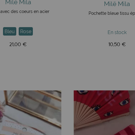
Milë Mila
Milë Mila
r avec des coeurs en acier
Pochette bleue tissu é
Bleu
Rose
En stock
21,00 €
10,50 €