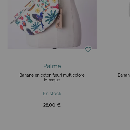
Palme
Banane en coton fleuri multicolore
Banane
Mexique
En stock
28,00 €