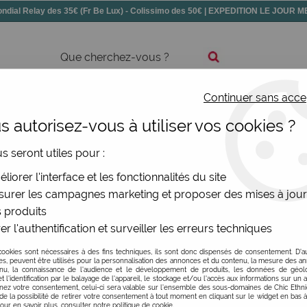
dial Relay des 35€ (Fr Be Lux) - Colissimo des 50€ | EXPEDITION LE JOUR
Continuer sans acce
ssoires
Chaussures
Bijoux
Nouv
 autorisez-vous à utiliser vos cookies ?
us seront utiles pour :
liorer l'interface et les fonctionnalités du site
urer les campagnes marketing et proposer des mises à jour
 produits
re et des ambiances des pays d'Asie, Palme Paris vous invite
er l'authentification et surveiller les erreurs techniques
TAILLE
ohème ou décontracté chic, Palme Paris a forcément l'access
cookies sont nécessaires à des fins techniques, ils sont donc dispensés de consentement. D'a
 vous proposer des pièces aux imprimés et motifs exclusifs, c
res, peuvent être utilisés pour la personnalisation des annonces et du contenu, la mesure des a
nu, la connaissance de l'audience et le développement de produits, les données de géoloc
t l'identification par le balayage de l'appareil, le stockage et/ou l'accès aux informations sur un a
ez votre consentement, celui-ci sera valable sur l’ensemble des sous-domaines de Chic Ethn
de la possibilité de retirer votre consentement à tout moment en cliquant sur le widget en bas à
 l'Indonésie, Palme Paris capture l'essence de cette destinati
Pour en savoir plus, consulter notre politique de cookie.