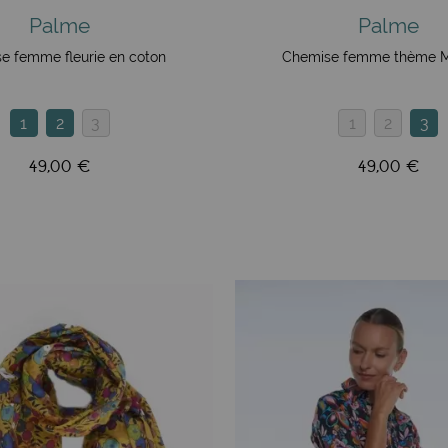
Palme
Palme
e femme fleurie en coton
Chemise femme thème M
1
2
3
1
2
3
49,00 €
49,00 €