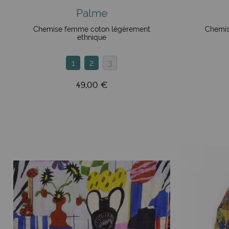
Palme
Chemise femme coton légèrement
Chemis
ethnique
1
2
3
49,00 €