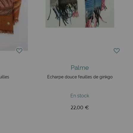
Palme
illes
Écharpe douce feuilles de ginkgo
En stock
22,00 €