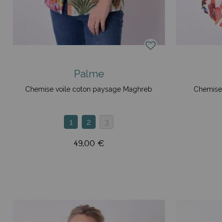
personnelles avec élégance.
Les bijoux Palme Atoll
La marque Palme enrichit également son univers avec une co
bijoux tendances, ethniques et authentiques, Palme célèbre la
majoritairement réalisées à la main, invitent à l'expression 
Palme
styles et occasions.
Chemise voile coton paysage Maghreb
Chemise 
Engagement et valeurs de la marque
Palme s'engage à offrir des produits de qualité tout en resp
1
2
3
détails, en utilisant des matières premières de premier ch
et accessibles à toutes les femmes. Palme croit en l'impor
49,00 €
choisissant des partenaires qui partagent les mêmes vale
réduction des déchets.
Produits ethnic chic à Poitiers et en ligne
N'hésitez plus et embarquez avec nous dans ce voyage coloré
incroyable sélection d'accessoires de mode Palme Paris, 
expérience d'achat unique, avec une livraison offerte dès 3