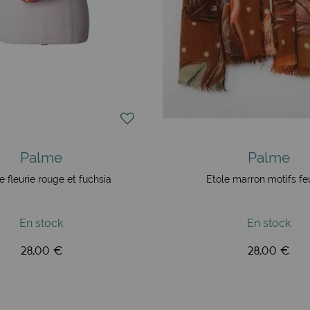
Palme
Palme
 fleurie rouge et fuchsia
Etole marron motifs feu
En stock
En stock
28,00 €
28,00 €