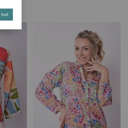
 une muse qui infuse chaque création de la marque. Les
 Palme Paris, vous faites entrer un peu de l'essence de Bali
 tout
s, conçus pour s'adapter à toutes vos envies et à toutes
dront sublimer vos tenues et refléter votre personnalité. La
 qui deviendront rapidement vos alliés de vos journées
i se marie parfaitement avec l'ambiance estivale. Que
élégance et de féminité à votre allure estivale. En coton
qui allient qualité, esthétisme et durabilité.
bles pour vos escapades à la plage ou vos sorties en ville.
ue et durable. Disponibles dans une variété de formes, de
s permettant de transporter aisément vos affaires