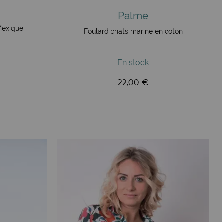
Palme
exique
Foulard chats marine en coton
En stock
22,00 €