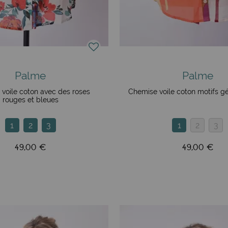
llection de bijoux unique, offrant à la femme l'occasion de d
 diversité des inspirations culturelles. Des pièces d'inspirati
personnelle. La collection varie du bijou très coloré au bijou 
Palme
Palme
voile coton avec des roses
Chemise voile coton motifs g
rouges et bleues
ectant les traditions et le savoir-faire des artisans locaux. 
1
2
3
1
2
3
oix. Les collections de vêtements et d'accessoires sont non 
tance de la mode durable. C'est pourquoi la marque s'efforce 
49,00 €
49,00 €
urs. En adoptant une approche de commerce équitable, Palme
, créatif et inspirant qui fera battre votre âme de hippie ! 
une marque qui saura vous enchanter et vous surprendre sai
5€ pour la France, la Belgique, les Pays-Bas et l'Espagne. Ve