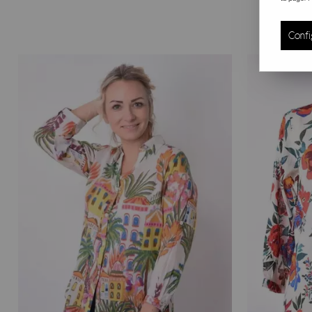
son atmosphère envoûtante, ses paysages somptueux et sa r
accessoires Palme reflètent la beauté, la spiritualité et l'a
Confi
dans votre vie, avec des accessoires empreints de cette cul
La collection Palme Paris
Plongez dans l'univers Palme et laissez-vous séduire par n
les occasions. Que ce soit pour une sortie à la plage, une 
marque se distingue par ses couleurs vives et audacieuses
Les chemises, robes et vêtements de plage
Laissez-vous emporter par le charme de nos caftans et kim
ensoleillées. Conçus avec des matières légères et agréabl
vous les portiez sur votre maillot de bain ou en tenue déc
de haute qualité et coton bio, en choisissant les robes de 
les paniers d'été
Les paniers d'été Palme, fabriqués par des artisans au savo
Confectionnés avec soin, en utilisant des matériaux nature
tailles et de designs, les paniers Palme Paris sont non seu