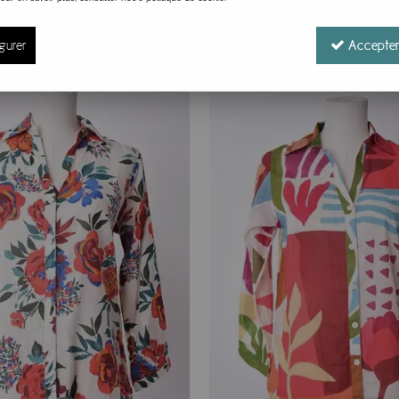
iche culture, est bien plus qu'une simple inspiration, c'est
uthenticité de cette île magnifique. En choisissant les produits
gurer
Accepter
ture riche et fascinante.
otre sélection de paréos, foulards et vétements cool et léger
balade en ville ou une soirée chic, nos accessoires Palme vien
, ses imprimés uniques et son choix inégalé de matières.
onos de plage Palme Paris, des pièces raffinées et tendance
es, nos caftans de plage offrent une élégance bohème chic qu
ontractée, ces chemises et tuniques apporteront une touche d'
plage de Palme Paris, vous optez pour des accessoires de mode 
ir-faire unique et précieux, sont des accessoires incontourna
ls et respectueux de l'environnement, chaque panier est uniq
lement esthétiques, mais aussi pratiques et fonctionnels, vou