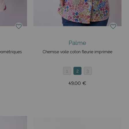
évoiler ses multiples facettes. À travers un large choix de
on amérindienne, africaine, asiatique et îlienne,
en métal, proposant ainsi une riche palette pour tous les
Palme
éométriques
Chemise voile coton fleurie imprimée
Chaque pièce est conçue avec une attention particulière aux
1
2
3
seulement à la mode mais également confortables, pratiques
de travailler de manière éthique et responsable, en
49,00 €
 contribue au développement durable et veille à la
Faites-vous plaisir et découvrez dès maintenant notre
son après saison. Notre boutique en ligne propose une
nez explorer notre univers et laissez-vous séduire par les