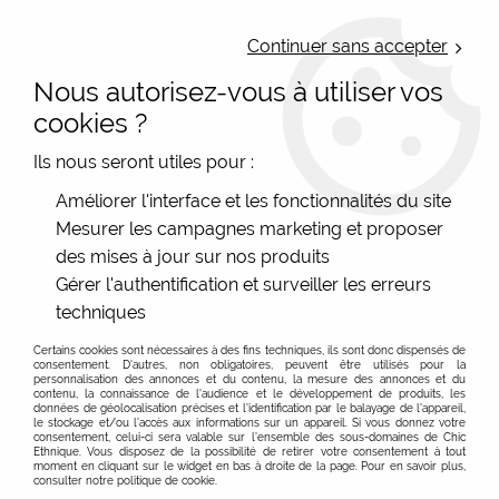
LIVRAISON OFFERTE : Mondial Relay des 35€ (Fr Be Lux) - Colissimo des
50€ | EXPEDITION LE JOUR MEME | PAIEMENT 3X ALMA
Continuer sans accepter
Nous autorisez-vous à utiliser vos
0
cookies ?
Ils nous seront utiles pour :
Accueil
>
Les marques
>
La Fiancée (du Mékong)
>
Améliorer l'interface et les fonctionnalités du site
Pulls et gilets
>
Pull fin ajusté lin La Fiancée
Mesurer les campagnes marketing et proposer
des mises à jour sur nos produits
Gérer l'authentification et surveiller les erreurs
techniques
Certains cookies sont nécessaires à des fins techniques, ils sont donc dispensés de
consentement. D'autres, non obligatoires, peuvent être utilisés pour la
personnalisation des annonces et du contenu, la mesure des annonces et du
contenu, la connaissance de l'audience et le développement de produits, les
données de géolocalisation précises et l'identification par le balayage de l'appareil,
le stockage et/ou l'accès aux informations sur un appareil. Si vous donnez votre
consentement, celui-ci sera valable sur l’ensemble des sous-domaines de Chic
Ethnique. Vous disposez de la possibilité de retirer votre consentement à tout
moment en cliquant sur le widget en bas à droite de la page. Pour en savoir plus,
consulter notre politique de cookie.