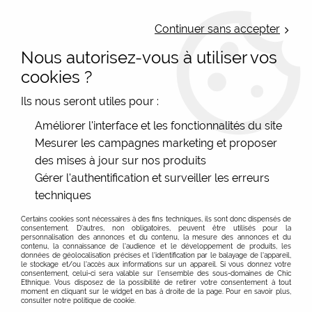
LIVRAISON OFFERTE : Mondial Relay des 35€ (Fr Be Lux) - Colissimo des
50€ | EXPEDITION LE JOUR MEME | PAIEMENT 3X ALMA
Continuer sans accepter
Nous autorisez-vous à utiliser vos
0
cookies ?
Ils nous seront utiles pour :
Accueil
>
Les marques
>
Macha
Améliorer l'interface et les fonctionnalités du site
Mesurer les campagnes marketing et proposer
des mises à jour sur nos produits
macha : sacs bohèmes en coton et cuir, design
Gérer l'authentification et surveiller les erreurs
parisien et fabrication équitable
techniques
Chez Chic Ethnique, nous sommes heureux de vous
présenter
macha
, jeune marque parisienne qui réunit
Certains cookies sont nécessaires à des fins techniques, ils sont donc dispensés de
consentement. D'autres, non obligatoires, peuvent être utilisés pour la
Voir plus
cuir souple et cotons colorés pour créer des sacs aussi
personnalisation des annonces et du contenu, la mesure des annonces et du
contenu, la connaissance de l'audience et le développement de produits, les
joyeux qu’accessibles. Conçus à Montreuil,
données de géolocalisation précises et l'identification par le balayage de l'appareil,
le stockage et/ou l'accès aux informations sur un appareil. Si vous donnez votre
FILTRER
confectionnés en petites séries dans un atelier familial du
consentement, celui-ci sera valable sur l’ensemble des sous-domaines de Chic
Ethnique. Vous disposez de la possibilité de retirer votre consentement à tout
Rajasthan, ces modèles mêlent influences bohèmes et
moment en cliquant sur le widget en bas à droite de la page. Pour en savoir plus,
consulter notre politique de cookie.
rondes graphiques façon « spirales Desigual». Leur prix