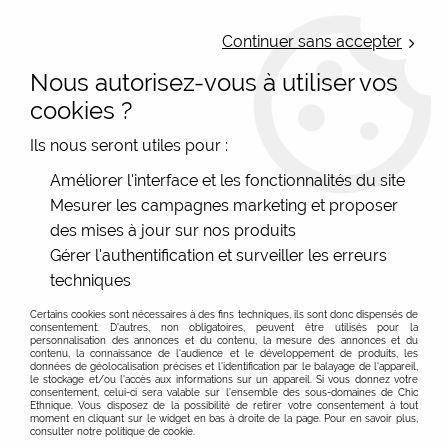
LIVRAISON OFFERTE : Mondial Relay des 35€ (Fr Be Lux) - Colissimo des
50€ | EXPEDITION LE JOUR MEME | PAIEMENT 3X ALMA
Continuer sans accepter
Nous autorisez-vous à utiliser vos
0
cookies ?
Ils nous seront utiles pour :
Accueil
>
Les marques
>
Macha
>
Sac à rabat ethnique Macha
Améliorer l'interface et les fonctionnalités du site
cuir et coton vert
Mesurer les campagnes marketing et proposer
des mises à jour sur nos produits
Gérer l'authentification et surveiller les erreurs
techniques
Certains cookies sont nécessaires à des fins techniques, ils sont donc dispensés de
consentement. D'autres, non obligatoires, peuvent être utilisés pour la
personnalisation des annonces et du contenu, la mesure des annonces et du
contenu, la connaissance de l'audience et le développement de produits, les
données de géolocalisation précises et l'identification par le balayage de l'appareil,
le stockage et/ou l'accès aux informations sur un appareil. Si vous donnez votre
consentement, celui-ci sera valable sur l’ensemble des sous-domaines de Chic
Ethnique. Vous disposez de la possibilité de retirer votre consentement à tout
moment en cliquant sur le widget en bas à droite de la page. Pour en savoir plus,
consulter notre politique de cookie.