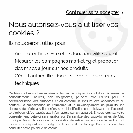
LIVRAISON OFFERTE : Mondial Relay des 35€ (Fr Be Lux) - Colissimo des
50€ | EXPEDITION LE JOUR MEME | PAIEMENT 3X ALMA
Continuer sans accepter
Nous autorisez-vous à utiliser vos
0
cookies ?
Ils nous seront utiles pour :
Accueil
>
Les marques
>
Cartes d'Art - Accessoires colorés
>
Améliorer l'interface et les fonctionnalités du site
Tote Bag et shopping bag imprimé Cartes d'Art
Mesurer les campagnes marketing et proposer
Tote Bag imprimé rigolo Cartes d'Art avec badge,
des mises à jour sur nos produits
cadeau pas cher
Gérer l'authentification et surveiller les erreurs
Découvrez le plaisir quotidien d'utiliser les Tote Bags
techniques
Carte d'Art, une catégorie unique de notre boutique en
Certains cookies sont nécessaires à des fins techniques, ils sont donc dispensés de
ligne indépendante.
consentement. D'autres, non obligatoires, peuvent être utilisés pour la
personnalisation des annonces et du contenu, la mesure des annonces et du
contenu, la connaissance de l'audience et le développement de produits, les
Des Tote Bags polyvalents et élégants
données de géolocalisation précises et l'identification par le balayage de l'appareil,
Voir plus
le stockage et/ou l'accès aux informations sur un appareil. Si vous donnez votre
Que ce soit pour vos courses, vos affaires de piscine,
consentement, celui-ci sera valable sur l’ensemble des sous-domaines de Chic
Ethnique. Vous disposez de la possibilité de retirer votre consentement à tout
pour aller chercher le pain, pour vous rendre en cours...
moment en cliquant sur le widget en bas à droite de la page. Pour en savoir plus,
FILTRER
consulter notre politique de cookie.
Nos Tote Bags Carte d'Art sont conçus pour s'adapter à