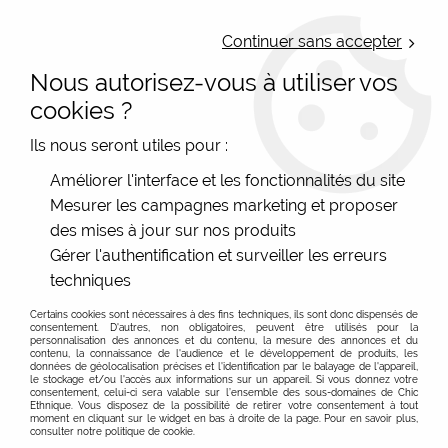
LIVRAISON OFFERTE : Mondial Relay des 35€ (Fr Be Lux) - Colissimo des
50€ | EXPEDITION LE JOUR MEME | PAIEMENT 3X ALMA
Continuer sans accepter
Nous autorisez-vous à utiliser vos
0
cookies ?
Ils nous seront utiles pour :
Accueil
>
Les marques
>
Bibop et Lula - Sac et accessoire
>
Améliorer l'interface et les fonctionnalités du site
Trousse fine fantaisie
Mesurer les campagnes marketing et proposer
Vente en ligne et à Poitiers de Trousse fine fantaisie
des mises à jour sur nos produits
Bibop et Lula
Gérer l'authentification et surveiller les erreurs
techniques
Certains cookies sont nécessaires à des fins techniques, ils sont donc dispensés de
FILTRER
consentement. D'autres, non obligatoires, peuvent être utilisés pour la
personnalisation des annonces et du contenu, la mesure des annonces et du
contenu, la connaissance de l'audience et le développement de produits, les
données de géolocalisation précises et l'identification par le balayage de l'appareil,
le stockage et/ou l'accès aux informations sur un appareil. Si vous donnez votre
consentement, celui-ci sera valable sur l’ensemble des sous-domaines de Chic
Ethnique. Vous disposez de la possibilité de retirer votre consentement à tout
moment en cliquant sur le widget en bas à droite de la page. Pour en savoir plus,
consulter notre politique de cookie.