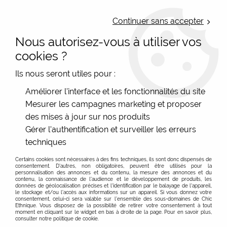
LIVRAISON OFFERTE : Mondial Relay des 35€ (Fr Be Lux) - Colissimo des
50€ | EXPEDITION LE JOUR MEME | PAIEMENT 3X ALMA
Continuer sans accepter
Nous autorisez-vous à utiliser vos
0
cookies ?
Ils nous seront utiles pour :
Accueil
>
Les marques
>
mARTy - Bijoux résines de créateurs
>
Améliorer l'interface et les fonctionnalités du site
Bague artisanale rectangle Jungle multicolore
Mesurer les campagnes marketing et proposer
des mises à jour sur nos produits
Gérer l'authentification et surveiller les erreurs
techniques
Certains cookies sont nécessaires à des fins techniques, ils sont donc dispensés de
consentement. D'autres, non obligatoires, peuvent être utilisés pour la
personnalisation des annonces et du contenu, la mesure des annonces et du
contenu, la connaissance de l'audience et le développement de produits, les
données de géolocalisation précises et l'identification par le balayage de l'appareil,
le stockage et/ou l'accès aux informations sur un appareil. Si vous donnez votre
consentement, celui-ci sera valable sur l’ensemble des sous-domaines de Chic
Ethnique. Vous disposez de la possibilité de retirer votre consentement à tout
moment en cliquant sur le widget en bas à droite de la page. Pour en savoir plus,
consulter notre politique de cookie.