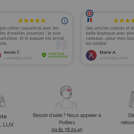
Besoin d’aide ? Nous appeler à
Dé
rte
Poitiers
retou
, LUX
09 81 78 29 45