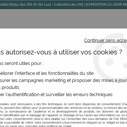
dial Relay des 35€ (Fr Be Lux) - Colissimo des 50€ | EXPEDITION LE JOUR
Continuer sans acce
 autorisez-vous à utiliser vos cookies ?
ssoires
Chaussures
Bijoux
Nouv
us seront utiles pour :
les géométriques en argent RAS
liorer l'interface et les fonctionnalités du site
urer les campagnes marketing et proposer des mises à jour
 produits
er l'authentification et surveiller les erreurs techniques
Boucles d'oreilles gé
cookies sont nécessaires à des fins techniques, ils sont donc dispensés de consentement. D'a
Soyez le premier à donner v
res, peuvent être utilisés pour la personnalisation des annonces et du contenu, la mesure des a
nu, la connaissance de l'audience et le développement de produits, les données de géoloc
t l'identification par le balayage de l'appareil, le stockage et/ou l'accès aux informations sur un a
34
,
00
€
TTC
ez votre consentement, celui-ci sera valable sur l’ensemble des sous-domaines de Chic Ethn
de la possibilité de retirer votre consentement à tout moment en cliquant sur le widget en bas à
Pour en savoir plus, consulter notre politique de cookie.