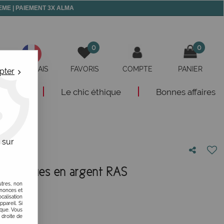
 MEME | PAIEMENT 3X ALMA
0
0
FRANÇAIS
FAVORIS
COMPTE
PANIER
pter
eautés
Le chic éthique
Bonnes affaires
 sur
ométriques en argent RAS
utres, non
otre avis !
nnonces et
alisation
ppareil. Si
ique. Vous
 droite de