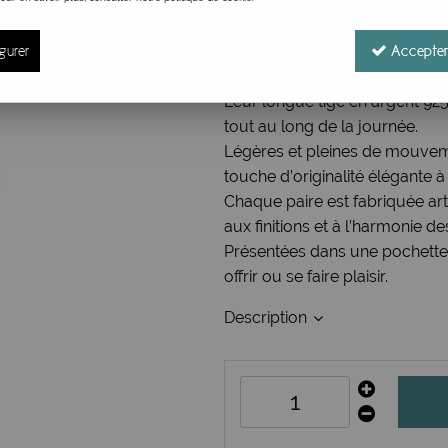
Réf. :
3117010
gurer
Accepter
Ces boucles d’oreilles asymétri
une forme d’éventail triangula
Leur longue tige en argent 925
tout au long de la journée.
Légères et pleines de mouvem
touche d’originalité élégante à
Chaque paire est fabriquée ar
aux finitions et à l’harmonie d
Présentées dans une pochette c
offrir ou se faire plaisir.
Description