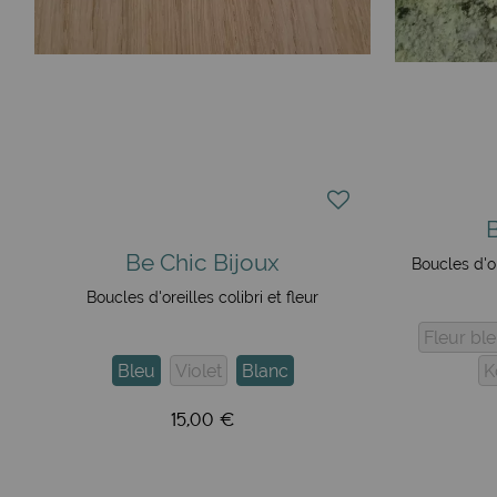
Be Chic Bijoux
Boucles d'o
Boucles d'oreilles colibri et fleur
Fleur bl
Bleu
Violet
Blanc
K
15,00 €