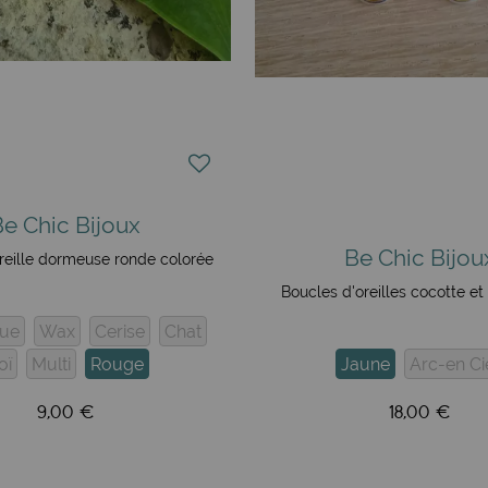
Be Chic Bijoux
Be Chic Bijou
reille dormeuse ronde colorée
Boucles d'oreilles cocotte e
eue
Wax
Cerise
Chat
oï
Multi
Rouge
Jaune
Arc-en Ci
9,00 €
18,00 €