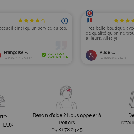
Besoin d’aide ? Nous appeler à
Dé
rte
Poitiers
retou
, LUX
09 81 78 29 45