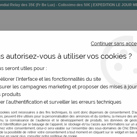
dial Relay des 35€ (Fr Be Lux) - Colissimo des 50€ | EXPEDITION LE JOUR
Continuer sans acce
 autorisez-vous à utiliser vos cookies ?
ssoires
Chaussures
Bijoux
Nouv
us seront utiles pour :
ibri bleu
liorer l'interface et les fonctionnalités du site
Be Chic Bijoux
urer les campagnes marketing et proposer des mises à jour
 produits
Broche colibri bleu
er l'authentification et surveiller les erreurs techniques
Soyez le premier à donner v
cookies sont nécessaires à des fins techniques, ils sont donc dispensés de consentement. D'a
res, peuvent être utilisés pour la personnalisation des annonces et du contenu, la mesure des a
nu, la connaissance de l'audience et le développement de produits, les données de géoloc
12
,
00
€
TTC
t l'identification par le balayage de l'appareil, le stockage et/ou l'accès aux informations sur un a
ez votre consentement, celui-ci sera valable sur l’ensemble des sous-domaines de Chic Ethn
de la possibilité de retirer votre consentement à tout moment en cliquant sur le widget en bas à
Pour en savoir plus, consulter notre politique de cookie.