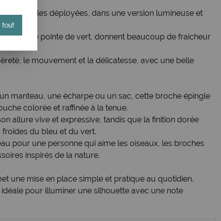
ic
libri aux ailes déployées, dans une version lumineuse et
 tout
elevés d'une pointe de vert, donnent beaucoup de fraîcheur
égèreté, le mouvement et la délicatesse, avec une belle
t, un manteau, une écharpe ou un sac, cette broche épingle
che colorée et raffinée à la tenue.
on allure vive et expressive, tandis que la finition dorée
froides du bleu et du vert.
deau pour une personne qui aime les oiseaux, les broches
soires inspirés de la nature.
et une mise en place simple et pratique au quotidien.
idéale pour illuminer une silhouette avec une note