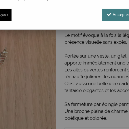
Réf. :
Broche colibri bleu be ch
Cette broche représente un co
élégante à finition dorée.
gurer
Accepter
Ses différents tons de bleu, r
et de relief à l'ensemble.
Le motif évoque à la fois la l
présence visuelle sans excès.
Portée sur une veste, un gile
apporte immédiatement une tou
Les ailes ouvertes renforcent s
réchauffe joliment les nuances 
C'est aussi une belle idée ca
fantaisie élégantes et les acces
Sa fermeture par épingle perm
Une broche pleine de charme, 
poétique et colorée.