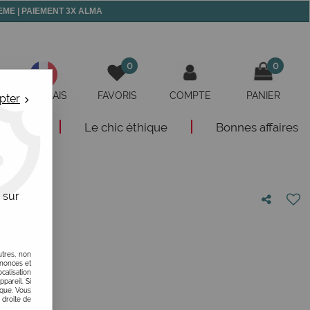
 MEME | PAIEMENT 3X ALMA
0
0
FRANÇAIS
FAVORIS
COMPTE
PANIER
pter
eautés
Le chic éthique
Bonnes affaires
 sur
otre avis !
utres, non
nnonces et
alisation
ppareil. Si
ique. Vous
 droite de