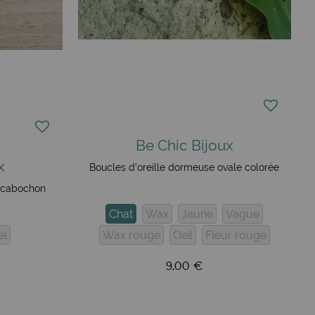
Be Chic Bijoux
x
Boucles d'oreille dormeuse ovale colorée
t cabochon
Chat
Wax
Jaune
Vague
el
Wax rouge
Oeil
Fleur rouge
9,00 €