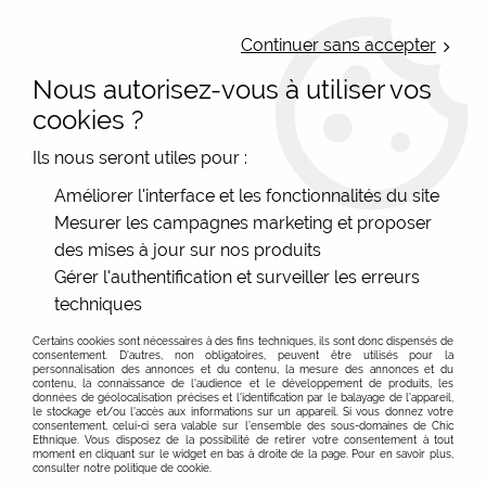
LIVRAISON OFFERTE : Mondial Relay des 35€ (Fr Be Lux) - Colissimo des
50€ | EXPEDITION LE JOUR MEME | PAIEMENT 3X ALMA
Continuer sans accepter
Nous autorisez-vous à utiliser vos
0
cookies ?
Ils nous seront utiles pour :
Accueil
>
Les marques
>
Mam'Zelle Caboche
>
Broches
Améliorer l'interface et les fonctionnalités du site
Mesurer les campagnes marketing et proposer
des mises à jour sur nos produits
Voici les bijoux fantaisie de Mam'zelle Caboche, enfin ici
Gérer l'authentification et surveiller les erreurs
ce sont
les broches fantaisies
! La touche est bohème
techniques
chic ou vintage colorée. Ces
bijoux de créateurs
français
nous plaisent beaucoup et à vous aussi ! Découvrez
Certains cookies sont nécessaires à des fins techniques, ils sont donc dispensés de
consentement. D'autres, non obligatoires, peuvent être utilisés pour la
cette artiste qui aime les couleurs, avec des broches
Voir plus
personnalisation des annonces et du contenu, la mesure des annonces et du
contenu, la connaissance de l'audience et le développement de produits, les
vraiment bohème pour femme, généralement circulaire
données de géolocalisation précises et l'identification par le balayage de l'appareil,
ou en ovales, avec des motifs poétiques, déssinés, et
le stockage et/ou l'accès aux informations sur un appareil. Si vous donnez votre
FILTRER
consentement, celui-ci sera valable sur l’ensemble des sous-domaines de Chic
toujours colorés intenséments. Les broches de bijoux
Ethnique. Vous disposez de la possibilité de retirer votre consentement à tout
moment en cliquant sur le widget en bas à droite de la page. Pour en savoir plus,
fantaisie de la créatrice poitevine sont un succès et un
consulter notre politique de cookie.