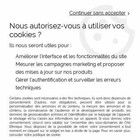
LIVRAISON OFFERTE : Mondial Relay des 35€ (Fr Be Lux) - Colissimo des
50€ | EXPEDITION LE JOUR MEME | PAIEMENT 3X ALMA
Continuer sans accepter
Nous autorisez-vous à utiliser vos
0
cookies ?
Ils nous seront utiles pour :
Accueil
>
Les marques
>
Editions de Mai Carterie
>
Carte à offrir
Améliorer l'interface et les fonctionnalités du site
« On ne récolte... » à graines gravées
Mesurer les campagnes marketing et proposer
des mises à jour sur nos produits
Gérer l'authentification et surveiller les erreurs
techniques
Certains cookies sont nécessaires à des fins techniques, ils sont donc dispensés de
consentement. D'autres, non obligatoires, peuvent être utilisés pour la
personnalisation des annonces et du contenu, la mesure des annonces et du
contenu, la connaissance de l'audience et le développement de produits, les
données de géolocalisation précises et l'identification par le balayage de l'appareil,
le stockage et/ou l'accès aux informations sur un appareil. Si vous donnez votre
consentement, celui-ci sera valable sur l’ensemble des sous-domaines de Chic
Ethnique. Vous disposez de la possibilité de retirer votre consentement à tout
moment en cliquant sur le widget en bas à droite de la page. Pour en savoir plus,
consulter notre politique de cookie.