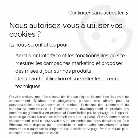
LIVRAISON OFFERTE : Mondial Relay des 35€ (Fr Be Lux) - Colissimo des
50€ | EXPEDITION LE JOUR MEME | PAIEMENT 3X ALMA
Continuer sans accepter
Nous autorisez-vous à utiliser vos
0
cookies ?
Ils nous seront utiles pour :
Accueil
>
Les marques
>
Tranquillo
>
Chaussettes femme
Améliorer l'interface et les fonctionnalités du site
colorées en coton bio
Mesurer les campagnes marketing et proposer
des mises à jour sur nos produits
Gérer l'authentification et surveiller les erreurs
techniques
Certains cookies sont nécessaires à des fins techniques, ils sont donc dispensés de
consentement. D'autres, non obligatoires, peuvent être utilisés pour la
personnalisation des annonces et du contenu, la mesure des annonces et du
contenu, la connaissance de l'audience et le développement de produits, les
données de géolocalisation précises et l'identification par le balayage de l'appareil,
le stockage et/ou l'accès aux informations sur un appareil. Si vous donnez votre
consentement, celui-ci sera valable sur l’ensemble des sous-domaines de Chic
Ethnique. Vous disposez de la possibilité de retirer votre consentement à tout
moment en cliquant sur le widget en bas à droite de la page. Pour en savoir plus,
consulter notre politique de cookie.