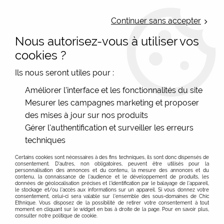
LIVRAISON OFFERTE : Mondial Relay des 35€ (Fr Be Lux) - Colissimo des
50€ | EXPEDITION LE JOUR MEME | PAIEMENT 3X ALMA
Continuer sans accepter
Nous autorisez-vous à utiliser vos
0
cookies ?
Ils nous seront utiles pour :
Accueil
>
Les marques
>
Mam'Zelle Caboche
>
Améliorer l'interface et les fonctionnalités du site
Colliers et sautoirs
Mesurer les campagnes marketing et proposer
Colliers et sautoirs de Mam'Zelle Caboche bohème
des mises à jour sur nos produits
chic et hippie chic, collier fantaisie
Gérer l'authentification et surveiller les erreurs
techniques
Colliers de créateur français, sautoirs hippie chic
Mam'Zelle Caboche
Certains cookies sont nécessaires à des fins techniques, ils sont donc dispensés de
consentement. D'autres, non obligatoires, peuvent être utilisés pour la
personnalisation des annonces et du contenu, la mesure des annonces et du
contenu, la connaissance de l'audience et le développement de produits, les
données de géolocalisation précises et l'identification par le balayage de l'appareil,
le stockage et/ou l'accès aux informations sur un appareil. Si vous donnez votre
FILTRER
consentement, celui-ci sera valable sur l’ensemble des sous-domaines de Chic
Ethnique. Vous disposez de la possibilité de retirer votre consentement à tout
moment en cliquant sur le widget en bas à droite de la page. Pour en savoir plus,
consulter notre politique de cookie.