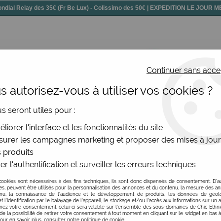
dial Relay des 35€ (Fr Be Lux) - Colissimo des 50€ | EXPEDITION LE JOUR
Continuer sans acce
 autorisez-vous à utiliser vos cookies ?
ssoires
Chaussures
Bijoux
Nouv
us seront utiles pour :
liorer l'interface et les fonctionnalités du site
urer les campagnes marketing et proposer des mises à jour
 produits
tés, nos promotions, ventes privées et évolutions de soldes,
er l'authentification et surveiller les erreurs techniques
ters par mois, parfois 4 lors des mois de soldes...
cookies sont nécessaires à des fins techniques, ils sont donc dispensés de consentement. D'a
res, peuvent être utilisés pour la personnalisation des annonces et du contenu, la mesure des a
es sur des marques modes originales, comme King Louie, La F
nu, la connaissance de l'audience et le développement de produits, les données de géoloc
t l'identification par le balayage de l'appareil, le stockage et/ou l'accès aux informations sur un a
ez votre consentement, celui-ci sera valable sur l’ensemble des sous-domaines de Chic Ethn
de la possibilité de retirer votre consentement à tout moment en cliquant sur le widget en bas à
Pour en savoir plus, consulter notre politique de cookie.