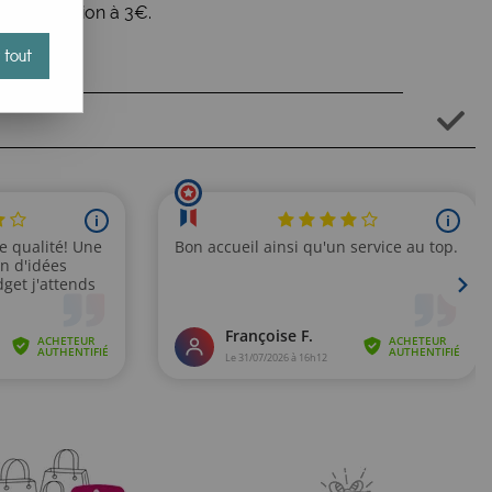
cile en option à 3€.
 tout