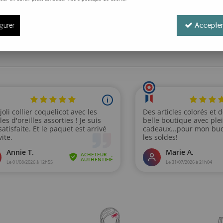
nvoi rapide et gratuit à partir de 35€. Possibilité de retour fa
gurer
Accepter