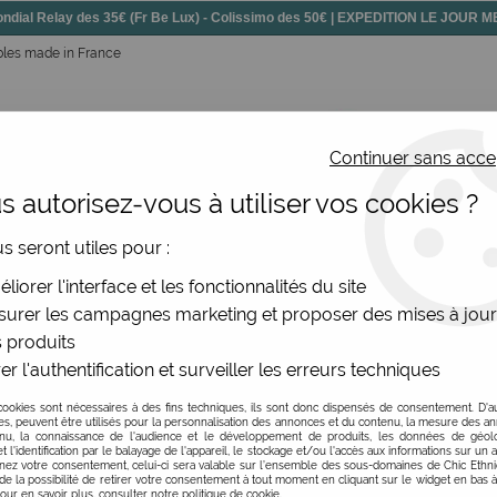
dial Relay des 35€ (Fr Be Lux) - Colissimo des 50€ | EXPEDITION LE JOUR
bles made in France
Continuer sans acce
 autorisez-vous à utiliser vos cookies ?
ssoires
Chaussures
Bijoux
Nouv
us seront utiles pour :
8mm
>
Grande caps géométrique taille M 38mm VIDEO KILL
liorer l'interface et les fonctionnalités du site
urer les campagnes marketing et proposer des mises à jour
 produits
er l'authentification et surveiller les erreurs techniques
Grande caps géométr
cookies sont nécessaires à des fins techniques, ils sont donc dispensés de consentement. D'a
Soyez le premier à donner v
res, peuvent être utilisés pour la personnalisation des annonces et du contenu, la mesure des a
nu, la connaissance de l'audience et le développement de produits, les données de géoloc
t l'identification par le balayage de l'appareil, le stockage et/ou l'accès aux informations sur un a
4
,
00
€
TTC
ez votre consentement, celui-ci sera valable sur l’ensemble des sous-domaines de Chic Ethn
de la possibilité de retirer votre consentement à tout moment en cliquant sur le widget en bas à
Pour en savoir plus, consulter notre politique de cookie.