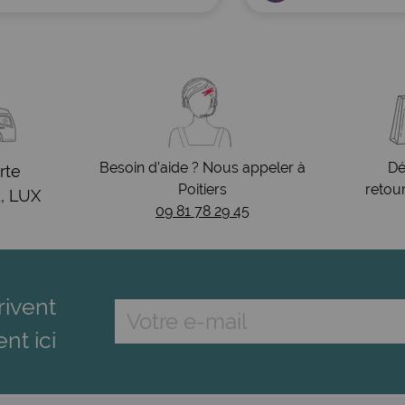
Besoin d’aide ? Nous appeler à
Dé
rte
Poitiers
retou
, LUX
09 81 78 29 45
rivent
ent ici