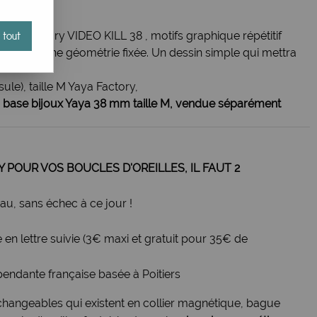
aya Factory VIDEO KILL 38 , motifs graphique répétitif
 tout
ets, avec une géométrie fixée. Un dessin simple qui mettra
le), taille M Yaya Factory,
e
base bijoux Yaya 38 mm taille M, vendue séparément
Y POUR VOS BOUCLES D'OREILLES, IL FAUT 2
u, sans échec à ce jour !
e en lettre suivie (3€ maxi et gratuit pour 35€ de
pendante française basée à Poitiers
changeables qui existent en collier magnétique, bague