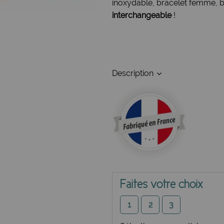
inoxydable, bracelet femme, bo
interchangeable
!
Description
Faites votre choix
1
2
3