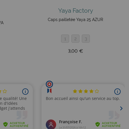
Yaya Factory
Caps pailletée Yaya 25 AZUR
YA
1
2
3
3,00 €