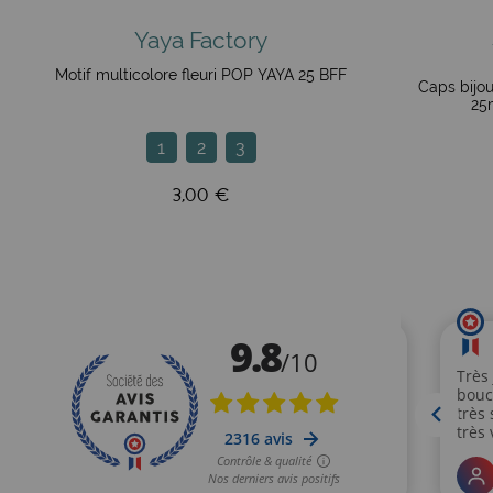
Yaya Factory
Motif multicolore fleuri POP YAYA 25 BFF
Caps bijo
25
1
2
3
3,00 €