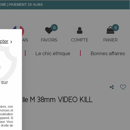
 MEME | PAIEMENT 3X ALMA
0
0
FRANÇAIS
FAVORIS
COMPTE
PANIER
pter
eautés
Le chic éthique
Bonnes affaires
 sur
ique taille M 38mm VIDEO KILL
utres, non
otre avis !
nnonces et
alisation
ppareil. Si
ique. Vous
 droite de