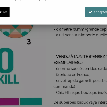
Réf. :
VIDEO KILL 38
Grand motif / Magnet / Caps Y
gurer
Accepter
verts pastels, oranges, et viol
en valeur vos tenues unies.
- diamètre 38mm (grande capsu
- à utiliser sur n'importe quell
-
VENDU À L'UNITE (PENSEZ-
EXEMPLAIRES...)
,
- énorme succès en idée cadea
- fabriqué en France,
- envoi rapide garanti, possibl
commande),
- Chic Ethnique boutique indé
De superbes bijoux Yaya inter