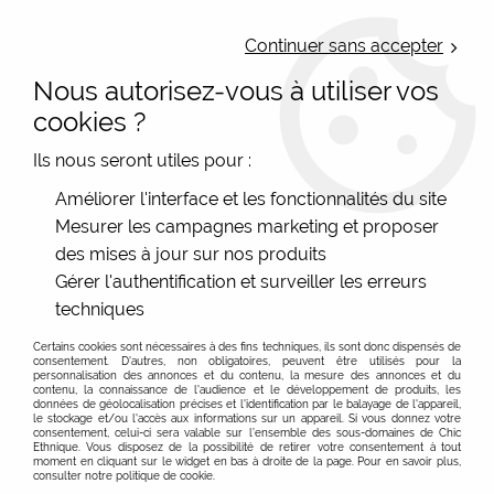
LIVRAISON OFFERTE : Mondial Relay des 35€ (Fr Be Lux) - Colissimo des
50€ | EXPEDITION LE JOUR MEME | PAIEMENT 3X ALMA
Continuer sans accepter
Nous autorisez-vous à utiliser vos
0
cookies ?
Ils nous seront utiles pour :
Accueil
>
Les marques
>
Yaya Factory - Bijoux
>
Motifs 38mm
>
Améliorer l'interface et les fonctionnalités du site
Grande caps YAYA 38 fleurs numériques pastels MOANA
Mesurer les campagnes marketing et proposer
des mises à jour sur nos produits
Gérer l'authentification et surveiller les erreurs
techniques
Certains cookies sont nécessaires à des fins techniques, ils sont donc dispensés de
consentement. D'autres, non obligatoires, peuvent être utilisés pour la
personnalisation des annonces et du contenu, la mesure des annonces et du
contenu, la connaissance de l'audience et le développement de produits, les
données de géolocalisation précises et l'identification par le balayage de l'appareil,
le stockage et/ou l'accès aux informations sur un appareil. Si vous donnez votre
consentement, celui-ci sera valable sur l’ensemble des sous-domaines de Chic
Ethnique. Vous disposez de la possibilité de retirer votre consentement à tout
moment en cliquant sur le widget en bas à droite de la page. Pour en savoir plus,
consulter notre politique de cookie.