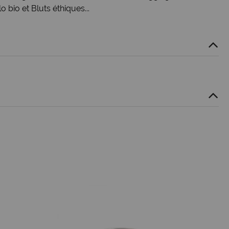
lo bio
et
Bluts éthiques
...