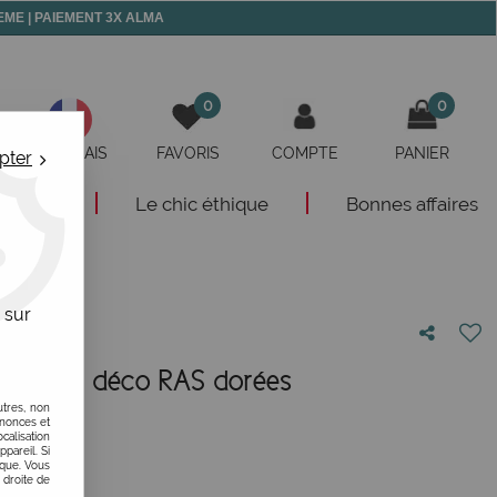
 MEME | PAIEMENT 3X ALMA
0
0
FRANÇAIS
FAVORIS
COMPTE
PANIER
pter
eautés
Le chic éthique
Bonnes affaires
 sur
illes art déco RAS dorées
utres, non
otre avis !
nnonces et
alisation
ppareil. Si
ique. Vous
 droite de