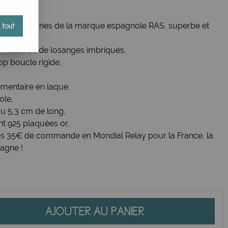
iginales et fines de la marque espagnole RAS, superbe et
 tout
e multitude de losanges imbriqués,
op boucle rigide,
mentaire en laque,
ole,
ou 5,3 cm de long,
nt 925 plaquées or,
e dès 35€ de commande en Mondial Relay pour la France, la
pagne !
AJOUTER AU PANIER