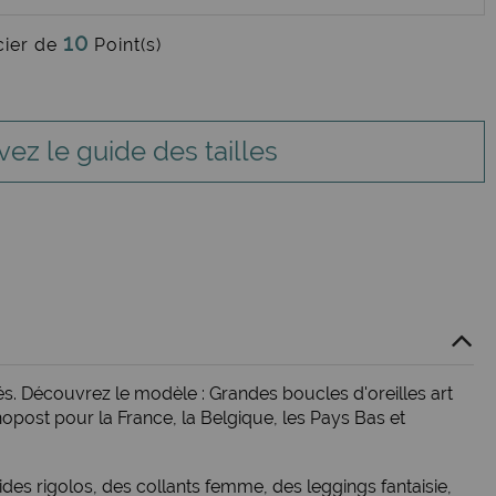
10
cier de
Point(s)
vez le guide des tailles
s. Découvrez le modèle : Grandes boucles d'oreilles art
post pour la France, la Belgique, les Pays Bas et
ides rigolos
, des
collants femme
, des
leggings fantaisie
,