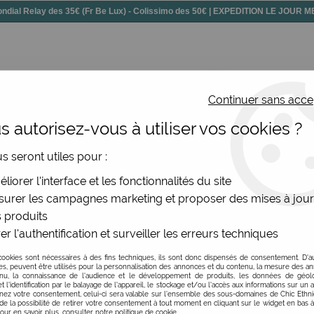
dial Relay des 35€ (Fr Be Lux) - Colissimo des 50€ | EXPEDITION LE JOUR
Continuer sans acce
 autorisez-vous à utiliser vos cookies ?
ssoires
Chaussures
Bijoux
Nouv
us seront utiles pour :
 d'oreilles art déco RAS dorées
liorer l'interface et les fonctionnalités du site
urer les campagnes marketing et proposer des mises à jour
 produits
er l'authentification et surveiller les erreurs techniques
Grandes boucles d'ore
cookies sont nécessaires à des fins techniques, ils sont donc dispensés de consentement. D'a
Soyez le premier à donner v
res, peuvent être utilisés pour la personnalisation des annonces et du contenu, la mesure des a
nu, la connaissance de l'audience et le développement de produits, les données de géoloc
t l'identification par le balayage de l'appareil, le stockage et/ou l'accès aux informations sur un a
34
,
00
€
TTC
ez votre consentement, celui-ci sera valable sur l’ensemble des sous-domaines de Chic Ethn
de la possibilité de retirer votre consentement à tout moment en cliquant sur le widget en bas à
Pour en savoir plus, consulter notre politique de cookie.