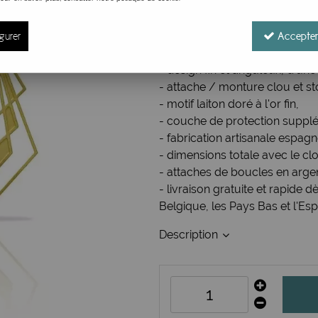
Réf. :
3086002
Grandes boucles d'oreilles or
gurer
Accepter
vintages, au design art déco,
- design fin et anguleux, d'un
- attache / monture clou et st
- motif laiton doré à l'or fin,
- couche de protection supplé
- fabrication artisanale espagn
- dimensions totale avec le cl
- attaches de boucles en arge
- livraison gratuite et rapid
Belgique, les Pays Bas et l'Es
Description