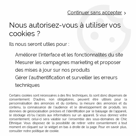
LIVRAISON OFFERTE : Mondial Relay des 35€ (Fr Be Lux) - Colissimo des
50€ | EXPEDITION LE JOUR MEME | PAIEMENT 3X ALMA
Continuer sans accepter
Nous autorisez-vous à utiliser vos
0
cookies ?
Ils nous seront utiles pour :
Accueil
>
Vêtements enfants
>
Jupes
Améliorer l'interface et les fonctionnalités du site
Mesurer les campagnes marketing et proposer
Jupes enfants, des jupes réglabble et reversibles du
des mises à jour sur nos produits
3 au 6 ans
Gérer l'authentification et surveiller les erreurs
techniques
FILTRER
Certains cookies sont nécessaires à des fins techniques, ils sont donc dispensés de
consentement. D'autres, non obligatoires, peuvent être utilisés pour la
personnalisation des annonces et du contenu, la mesure des annonces et du
contenu, la connaissance de l'audience et le développement de produits, les
données de géolocalisation précises et l'identification par le balayage de l'appareil,
-40 %
le stockage et/ou l'accès aux informations sur un appareil. Si vous donnez votre
consentement, celui-ci sera valable sur l’ensemble des sous-domaines de Chic
Ethnique. Vous disposez de la possibilité de retirer votre consentement à tout
moment en cliquant sur le widget en bas à droite de la page. Pour en savoir plus,
consulter notre politique de cookie.