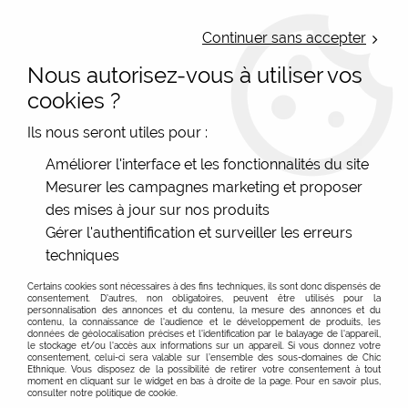
LIVRAISON OFFERTE : Mondial Relay des 35€ (Fr Be Lux) - Colissimo des
50€ | EXPEDITION LE JOUR MEME | PAIEMENT 3X ALMA
Continuer sans accepter
Nous autorisez-vous à utiliser vos
0
cookies ?
Ils nous seront utiles pour :
Accueil
>
Vêtements femme
>
Améliorer l'interface et les fonctionnalités du site
Pantalons, pantacourts, combi-pantalons et shorts
>
Shorts
Mesurer les campagnes marketing et proposer
Vente en ligne de shorts originaux pour femme
des mises à jour sur nos produits
Gérer l'authentification et surveiller les erreurs
techniques
Les shorts vous accompagnent toute l'année ! Quand il
fait chaud évidemment, du confort et de belles
Certains cookies sont nécessaires à des fins techniques, ils sont donc dispensés de
consentement. D'autres, non obligatoires, peuvent être utilisés pour la
couleurs, mais aussi en hiver avec un super-collant Lili
personnalisation des annonces et du contenu, la mesure des annonces et du
Gambette, c'est top ! Alors découvrez nos shorts
contenu, la connaissance de l'audience et le développement de produits, les
données de géolocalisation précises et l'identification par le balayage de l'appareil,
colorés pas comme les autres avec de belles matières
le stockage et/ou l'accès aux informations sur un appareil. Si vous donnez votre
consentement, celui-ci sera valable sur l’ensemble des sous-domaines de Chic
coton bio ou viscoses écologiques fluides ! Les
Ethnique. Vous disposez de la possibilité de retirer votre consentement à tout
moment en cliquant sur le widget en bas à droite de la page. Pour en savoir plus,
imprimés sont variés et les coupes assez simples, alors
consulter notre politique de cookie.