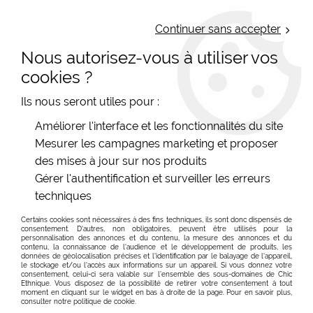
LIVRAISON OFFERTE : Mondial Relay des 35€ (Fr Be Lux) - Colissimo des
50€ | EXPEDITION LE JOUR MEME | PAIEMENT 3X ALMA
Continuer sans accepter
Nous autorisez-vous à utiliser vos
0
cookies ?
Ils nous seront utiles pour :
Accueil
>
Les marques
>
Améliorer l'interface et les fonctionnalités du site
Derrière La Porte - Accessoires idées cadeaux
>
Porte monnaie
Mesurer les campagnes marketing et proposer
porte clé DLP imprimé
des mises à jour sur nos produits
Gérer l'authentification et surveiller les erreurs
techniques
Certains cookies sont nécessaires à des fins techniques, ils sont donc dispensés de
consentement. D'autres, non obligatoires, peuvent être utilisés pour la
personnalisation des annonces et du contenu, la mesure des annonces et du
contenu, la connaissance de l'audience et le développement de produits, les
données de géolocalisation précises et l'identification par le balayage de l'appareil,
le stockage et/ou l'accès aux informations sur un appareil. Si vous donnez votre
consentement, celui-ci sera valable sur l’ensemble des sous-domaines de Chic
Ethnique. Vous disposez de la possibilité de retirer votre consentement à tout
moment en cliquant sur le widget en bas à droite de la page. Pour en savoir plus,
consulter notre politique de cookie.