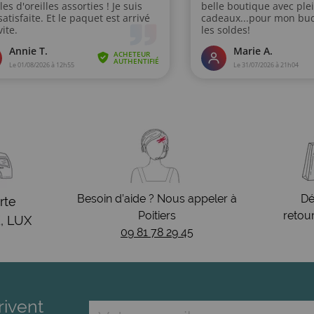
Besoin d’aide ? Nous appeler à
Dé
rte
Poitiers
retou
, LUX
09 81 78 29 45
rivent