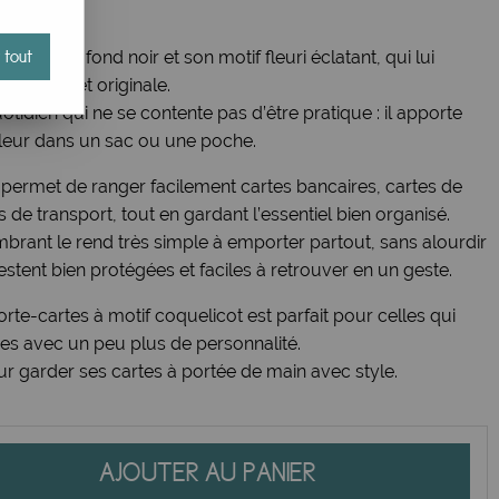
par son fond noir et son motif fleuri éclatant, qui lui
 tout
ine, vive et originale.
otidien qui ne se contente pas d’être pratique : il apporte
leur dans un sac ou une poche.
 permet de ranger facilement cartes bancaires, cartes de
res de transport, tout en gardant l’essentiel bien organisé.
brant le rend très simple à emporter partout, sans alourdir
restent bien protégées et faciles à retrouver en un geste.
 porte-cartes à motif coquelicot est parfait pour celles qui
ues avec un peu plus de personnalité.
 garder ses cartes à portée de main avec style.
AJOUTER AU PANIER