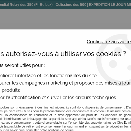
dial Relay des 35€ (Fr Be Lux) - Colissimo des 50€ | EXPEDITION LE JOUR
Continuer sans acce
 autorisez-vous à utiliser vos cookies ?
ssoires
Chaussures
Bijoux
Nouv
us seront utiles pour :
din fleuri
liorer l'interface et les fonctionnalités du site
urer les campagnes marketing et proposer des mises à jour
 produits
er l'authentification et surveiller les erreurs techniques
Porte-cartes Pylones J
cookies sont nécessaires à des fins techniques, ils sont donc dispensés de consentement. D'a
Soyez le premier à donner v
res, peuvent être utilisés pour la personnalisation des annonces et du contenu, la mesure des a
nu, la connaissance de l'audience et le développement de produits, les données de géoloc
t l'identification par le balayage de l'appareil, le stockage et/ou l'accès aux informations sur un a
12
,
90
€
TTC
ez votre consentement, celui-ci sera valable sur l’ensemble des sous-domaines de Chic Ethn
de la possibilité de retirer votre consentement à tout moment en cliquant sur le widget en bas à
Pour en savoir plus, consulter notre politique de cookie.