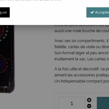
Réf. :
CCH3#JAR
Ce porte-cartes compact séduit 
gurer
Accepter
donne une allure à la fois fémin
C’est un petit accessoire du qu
aussi une vraie touche de cou
Avec ses six compartiments, il
fidélité, cartes de visite ou tit
Son format léger et peu encom
inutilement le sac. Les cartes 
À la fois utile et décoratif, ce
aiment les accessoires pratiq
Un indispensable compact pour